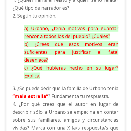
1. ¿Quién narra el relato y a quién se lo relata?
¿Qué tipo de narrador es?
2. Según tu opinión,
a) Urbano, ¿tenía motivos para guardar
rencor a todos los del pueblo? ¿Cuáles?
b) ¿Crees que esos motivos eran
suficientes para justificar el fatal
desenlace?
c) ¿Qué hubieras hecho en su lugar?
Explica.
3. ¿Se puede decir que la familia de Urbano tenía
“mala estrella”
? Fundamenta tu respuesta.
4. ¿Por qué crees que el autor en lugar de
describir sólo a Urbano se empecina en contar
sobre sus familiares, amigos y circunstancias
vividas? Marca con una X la/s respuesta/s que