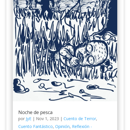
Noche de pesca
por
JyE
|
Nov 1, 2023
|
Cuento de Terror
,
Cuento Fantástico
,
Opinión
,
Reflexión -