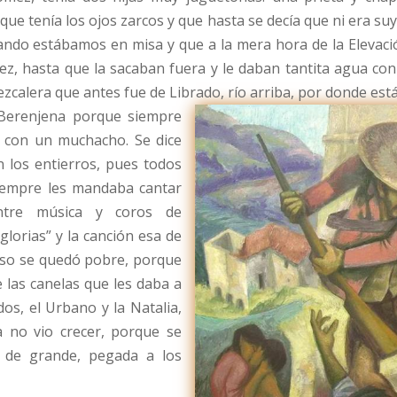
 que tenía los ojos zarcos y que hasta se decía que ni era 
ando estábamos en misa y que a la mera hora de la Elevaci
 vez, hasta que la sacaban fuera y le daban tantita agua co
calera que antes fue de Librado, río arriba, por donde está
 Berenjena porque siempre
a con un muchacho. Se dice
n los entierros, pues todos
siempre les mandaba cantar
entre música y coros de
lorias” y la canción esa de
 eso se quedó pobre, porque
e las canelas que les daba a
 dos, el Urbano y la Natalia,
a no vio crecer, porque se
a de grande, pegada a los