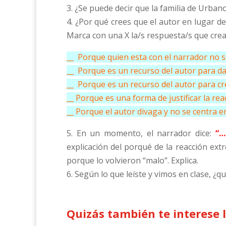
3. ¿Se puede decir que la familia de Urban
4. ¿Por qué crees que el autor en lugar d
Marca con una X la/s respuesta/s que crea
__ Porque quien esta con el narrador no s
__ Porque es un recurso del autor para dar
__ Porque es un recurso del autor para cre
__ Porque es una forma de justificar la rea
__ Porque el autor divaga y no se centra e
5. En un momento, el narrador dice:
“…
explicación del porqué de la reacción e
porque lo volvieron “malo”. Explica.
6. Según lo que leíste y vimos en clase, ¿
Quizás también te interese 