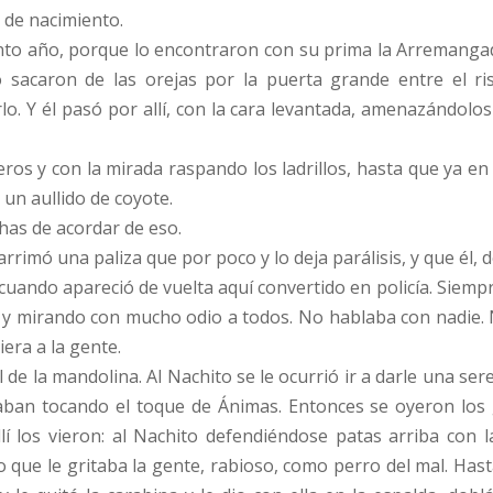
 de nacimiento.
into año, porque lo encontraron con su prima la Arremanga
o sacaron de las orejas por la puerta grande entre el r
 Y él pasó por allí, con la cara levantada, amenazándolos
os y con la mirada raspando los ladrillos, hasta que ya en l
un aullido de coyote.
has de acordar de eso.
 arrimó una paliza que por poco y lo deja parálisis, y que él, d
 cuando apareció de vuelta aquí convertido en policía. Siem
s y mirando con mucho odio a todos. No hablaba con nadie. N
era a la gente.
de la mandolina. Al Nachito se le ocurrió ir a darle una ser
ban tocando el toque de Ánimas. Entonces se oyeron los gr
allí los vieron: al Nachito defendiéndose patas arriba c
lo que le gritaba la gente, rabioso, como perro del mal. Ha