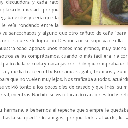
y discutidora y cada rato
a plaza del mercado porque
egaba gritos y decía que la
 le veía rondando entre la
s ya sancochados y alguno que otro cañuto de caña “para q
 únicos que se le lograron. Después no se supo ya de ella.
stra edad, apenas unos meses más grande, muy bueno para
sotros se las comprábamos, cuando lo más fácil era ir a co
 patio de la escuela y naranjas con chile que compraba en l
ería y media traía en el bolso: canicas ágata, trompos y zu
para que no vuelen muy lejos. Nos traficaba a todos, acuérd
se volvió tonto a los pocos días de casado y que Inés, su
 real, mientras Nachito se vivía tocando canciones todas r
u hermana, a bebernos el tepeche que siempre le quedá
hasta se quedó sin amigos, porque todos al verlo, le 