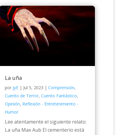
La uña
por
JyE
|
Jul 5, 2023
|
Comprensión
,
Cuento de Terror
,
Cuento Fantástico
,
Opinión
,
Reflexión - Entretenimiento -
Humor
Lee atentamente el siguiente relato:
La uña Max Aub El cementerio está