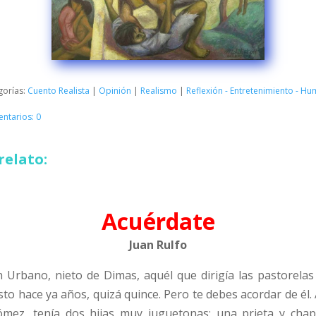
gorías:
Cuento Realista
|
Opinión
|
Realismo
|
Reflexión - Entretenimiento - H
ntarios: 0
relato:
Acuérdate
Juan Rulfo
Urbano, nieto de Dimas, aquél que dirigía las pastorelas
sto hace ya años, quizá quince. Pero te debes acordar de él
Gómez, tenía dos hijas muy juguetonas: una prieta y chap