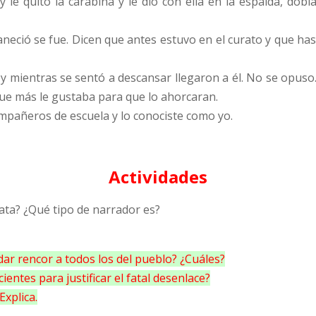
le quitó la carabina y le dio con ella en la espalda, dobl
neció se fue. Dicen que antes estuvo en el curato y que hast
 y mientras se sentó a descansar llegaron a él. No se opus
que más le gustaba para que lo ahorcaran.
mpañeros de escuela y lo conociste como yo.
Actividades
elata? ¿Qué tipo de narrador es?
ar rencor a todos los del pueblo? ¿Cuáles?
ientes para justificar el fatal desenlace?
Explica.