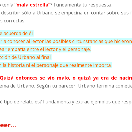
o tenía
“mala estrella”
? Fundamenta tu respuesta.
e describir sólo a Urbano se empecina en contar sobre sus fa
s correctas.
e acuerda de él.
 a conocer al lector las posibles circunstancias que hiciero
ar empatía entre el lector y el personaje.
cción de Urbano al final.
n la historia ni el personaje que realmente importa.
Quizá entonces se vio malo, o quizá ya era de nacim
xtrema de Urbano. Según tu parecer, Urbano termina cometi
qué tipo de relato es? Fundamenta y extrae ejemplos que resp
leer…