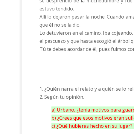
se desprendió de la muchedumbre y fue y 
estuvo tendido.
Allí lo dejaron pasar la noche. Cuando ama
que él no se la dio.
Lo detuvieron en el camino. Iba cojeando,
el pescuezo y que hasta escogió el árbol 
Tú te debes acordar de él, pues fuimos co
1. ¿Quién narra el relato y a quién se lo r
2. Según tu opinión,
a) Urbano, ¿tenía motivos para guard
b) ¿Crees que esos motivos eran sufic
c) ¿Qué hubieras hecho en su lugar? 