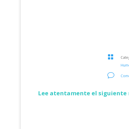

Cate
Hum
v
Come
Lee atentamente el siguiente 