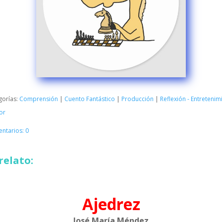
gorías:
Comprensión
|
Cuento Fantástico
|
Producción
|
Reflexión - Entretenim
or
ntarios: 0
relato:
Ajedrez
José María Méndez