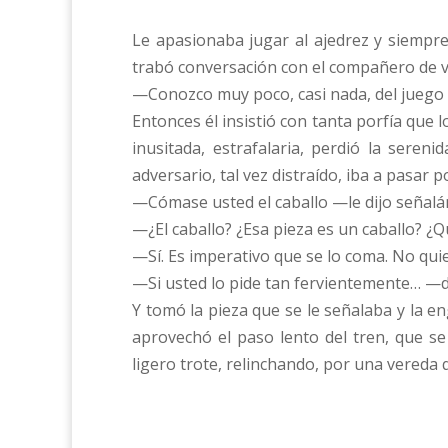
Le apasionaba jugar al ajedrez y siempre
trabó conversación con el compañero de via
—Conozco muy poco, casi nada, del juego 
Entonces él insistió con tanta porfía que 
inusitada, estrafalaria, perdió la sere
adversario, tal vez distraído, iba a pasar p
—Cómase usted el caballo —le dijo señalán
—¿El caballo? ¿Esa pieza es un caballo? ¿
—Sí. Es imperativo que se lo coma. No qui
—Si usted lo pide tan fervientemente… —d
Y tomó la pieza que se le señalaba y la e
aprovechó el paso lento del tren, que se 
ligero trote, relinchando, por una vereda