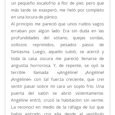
un pequeño escalofrío a flor de piel, pero que
más tarde se exasperó, me heló por completo
en una locura de pánico.
Al principio me pareció que unos ruidos vagos
erraban por algún lado. Era sin duda en las
profundidades del sótano, quejas sordas,
sollozos reprimidos, pesados pasos de
fantasma. Luego, aquello subió, se acercó y
toda la casa oscura me pareció llenarse de
angustia horrorosa. Y, de repente, se oyó la
terrible llamada: «¡Angéline! ¡Angéline!
¡Angéline!» con tal fuerza creciente, que creí
sentir pasar sobre mi cara un soplo frío. Una
puerta del salón se abrió violentamente.
Angéline entró, cruzó la habitación sin verme.
La reconocí en medio de la ráfaga de luz que
había entrado con ella desde el vestíbulo