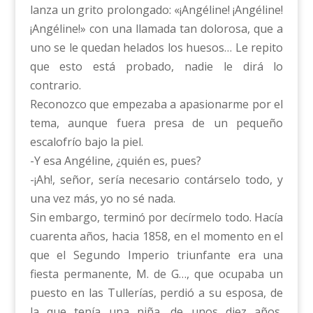
lanza un grito prolongado: «¡Angéline! ¡Angéline!
¡Angéline!» con una llamada tan dolorosa, que a
uno se le quedan helados los huesos… Le repito
que esto está probado, nadie le dirá lo
contrario.
Reconozco que empezaba a apasionarme por el
tema, aunque fuera presa de un pequeño
escalofrío bajo la piel.
-Y esa Angéline, ¿quién es, pues?
-¡Ah!, señor, sería necesario contárselo todo, y
una vez más, yo no sé nada.
Sin embargo, terminó por decírmelo todo. Hacía
cuarenta años, hacia 1858, en el momento en el
que el Segundo Imperio triunfante era una
fiesta permanente, M. de G…, que ocupaba un
puesto en las Tullerías, perdió a su esposa, de
la que tenía una niña, de unos diez años,