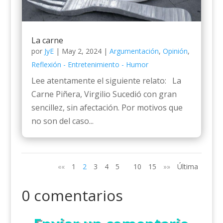
La carne
por
JyE
|
May 2, 2024
|
Argumentación
,
Opinión
,
Reflexión - Entretenimiento - Humor
Lee atentamente el siguiente relato: La
Carne Piñera, Virgilio Sucedió con gran
sencillez, sin afectación. Por motivos que
no son del caso...
««
1
2
3
4
5
10
15
»»
Última
0 comentarios