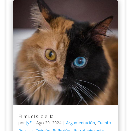
El mi, el si o el la
por
JyE
|
Ago 29, 2024
|
Argumentación
,
Cuento
Realista
,
Opinión
,
Reflexión - Entretenimiento -