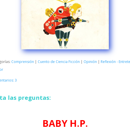
gorías:
Comprensión
|
Cuento de Ciencia Ficción
|
Opinión
|
Reflexión - Entret
or
ntarios: 3
sta las preguntas:
BABY H.P.