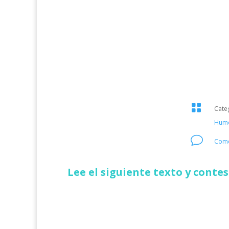

Cate
Hum
v
Come
Lee el siguiente texto y conte