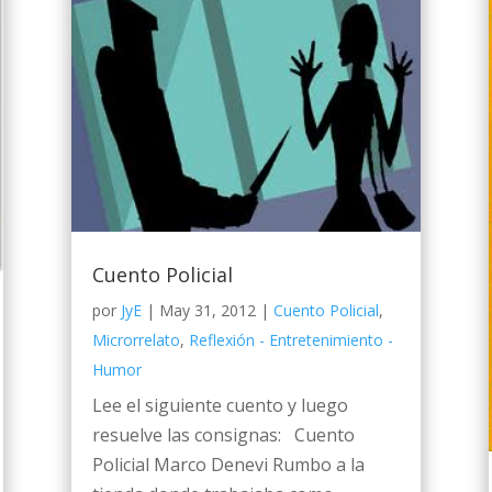
Cuento Policial
por
JyE
|
May 31, 2012
|
Cuento Policial
,
Microrrelato
,
Reflexión - Entretenimiento -
Humor
Lee el siguiente cuento y luego
resuelve las consignas: Cuento
Policial Marco Denevi Rumbo a la