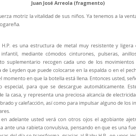
Juan José Arreola (fragmento)
erza motriz la vitalidad de sus niños. Ya tenemos a la vent
hogareña.
 H.P. es una estructura de metal muy resistente y ligera 
infantil, mediante cómodos cinturones, pulseras, anillo
to suplementario recogen cada uno de los movimientos 
ta de Leyden que puede colocarse en la espalda o en el pec
el momento en que la botella está llena. Entonces usted, se
o especial, para que se descargue automáticamente. Est
de la casa, y representa una preciosa alcancía de electric
brado y calefacción, así como para impulsar alguno de los 
ares.
en adelante usted verá con otros ojos el agobiante ajetre
ia ante una rabieta convulsiva, pensando en que es una fue
ras del día se transforma, gracias al Baby H.P., en unos i