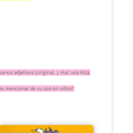
arios adjetivos (original…). Haz una lista.
des mencionar de su uso en niños?