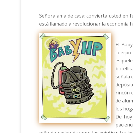
Señora ama de casa: convierta usted en fu
está llamado a revolucionar la economía 
El Baby
cuerpo 
esquele
botelli
señala 
depósit
rincón 
de alum
los hog
De hoy 
pacienc
niño de pecho durante las veinticuatro ho