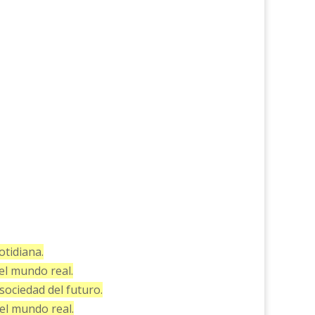
otidiana.
el mundo real.
sociedad del futuro.
el mundo real.