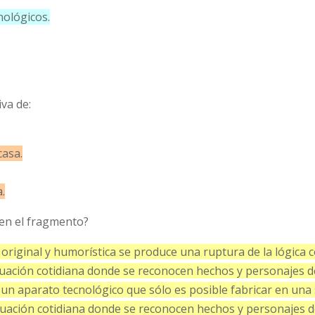
nológicos.
va de:
casa.
a.
en el fragmento?
original y humorística se produce una ruptura de la lógica c
tuación cotidiana donde se reconocen hechos y personajes d
a un aparato tecnológico que sólo es posible fabricar en una 
ituación cotidiana donde se reconocen hechos y personajes d