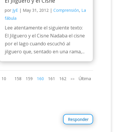
El Jilguero y el Cisne
por
JyE
|
May 31, 2012
|
Comprensión
,
La
fábula
Lee atentamente el siguiente texto:
El Jilguero y el Cisne Nadaba el cisne
por el lago cuando escuchó al
jilguero que, sentado en una rama,...
10
158
159
160
161
162
»»
Última
Responder