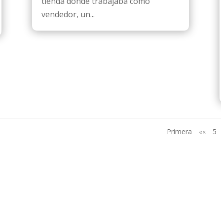
tienda donde trabajaba como
vendedor, un...
Primera
««
5