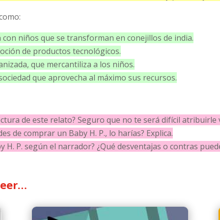
 como:
 con niños que se transforman en conejillos de india.
oción de productos tecnológicos.
nizada, que mercantiliza a los niños.
 sociedad que aprovecha al máximo sus recursos.
tura de este relato? Seguro que no te será difícil atribuirle v
ades de comprar un Baby H. P., lo harías? Explica.
aby H. P. según el narrador? ¿Qué desventajas o contras pue
leer…