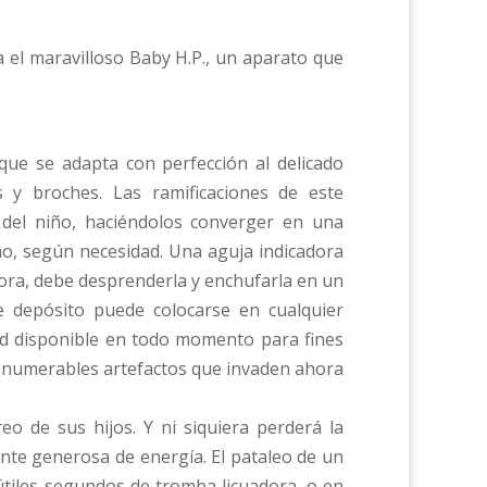
a el maravilloso Baby H.P., un aparato que
que se adapta con perfección al delicado
s y broches. Las ramificaciones de este
del niño, haciéndolos converger en una
ho, según necesidad. Una aguja indicadora
ñora, debe desprenderla y enchufarla en un
e depósito puede colocarse en cualquier
idad disponible en todo momento para fines
innumerables artefactos que invaden ahora
o de sus hijos. Y ni siquiera perderá la
nte generosa de energía. El pataleo de un
nútiles segundos de tromba licuadora, o en