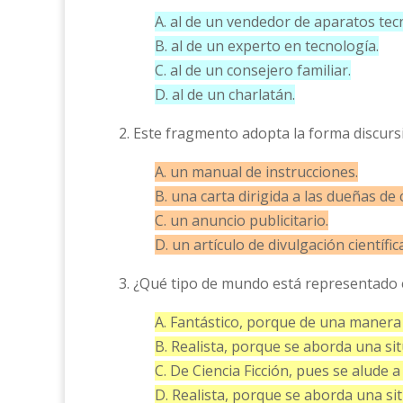
A. al de un vendedor de aparatos tec
B. al de un experto en tecnología.
C. al de un consejero familiar.
D. al de un charlatán.
2. Este fragmento adopta la forma discursi
A. un manual de instrucciones.
B. una carta dirigida a las dueñas de 
C. un anuncio publicitario.
D. un artículo de divulgación científic
3. ¿Qué tipo de mundo está representado 
A. Fantástico, porque de una manera 
B. Realista, porque se aborda una si
C. De Ciencia Ficción, pues se alude 
D. Realista, porque se aborda una s