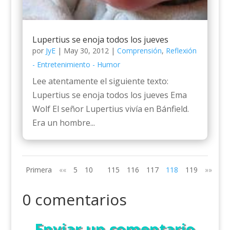
Lupertius se enoja todos los jueves
por
JyE
|
May 30, 2012
|
Comprensión
,
Reflexión
- Entretenimiento - Humor
Lee atentamente el siguiente texto:
Lupertius se enoja todos los jueves Ema
Wolf El señor Lupertius vivía en Bánfield.
Era un hombre...
Primera
««
5
10
115
116
117
118
119
»»
0 comentarios
Enviar un comentario