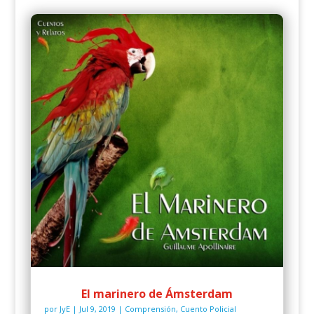
El marinero de Ámsterdam
por
JyE
|
Jul 9, 2019
|
Comprensión
,
Cuento Policial