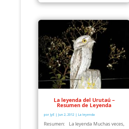
La leyenda del Urutaú –
Resumen de Leyenda
por
JyE
|
Jun 2, 2012
|
La leyenda
Resumen: La leyenda Muchas veces,