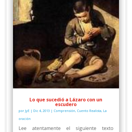
Lo que sucedió a Lázaro con un
escudero
por
JyE
|
Dic 4, 2013
|
Comprensión
,
Cuento Realista
,
La
oración
Lee atentamente el siguiente texto