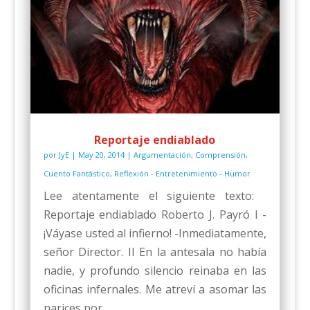
Reportaje endiablado
por
JyE
|
May 20, 2014
|
Argumentación
,
Comprensión
,
Cuento Fantástico
,
Reflexión - Entretenimiento - Humor
Lee atentamente el siguiente texto:
Reportaje endiablado Roberto J. Payró I -
¡Váyase usted al infierno! -Inmediatamente,
señor Director. II En la antesala no había
nadie, y profundo silencio reinaba en las
oficinas infernales. Me atreví a asomar las
narices por...