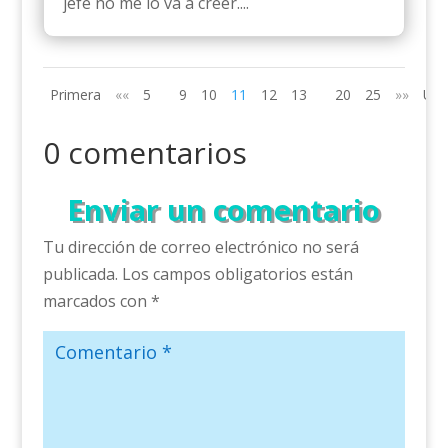
jefe no me lo va a creer....
Primera
««
5
9
10
11
12
13
20
25
»»
Últ
0 comentarios
Enviar un comentario
Tu dirección de correo electrónico no será
publicada.
Los campos obligatorios están
marcados con
*