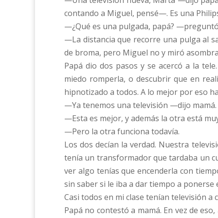
—Una televisión nueva, Marta —dijo papá,
contando a Miguel, pensé—. Es una Philips 
—¿Qué es una pulgada, papá? —preguntó
—La distancia que recorre una pulga al s
de broma, pero Miguel no y miró asombrado
Papá dio dos pasos y se acercó a la tel
miedo romperla, o descubrir que en real
hipnotizado a todos. A lo mejor por eso h
—Ya tenemos una televisión —dijo mamá.
—Esta es mejor, y además la otra está mu
—Pero la otra funciona todavía.
Los dos decían la verdad. Nuestra televi
tenía un transformador que tardaba un cua
ver algo tenías que encenderla con tiemp
sin saber si le iba a dar tiempo a poners
Casi todos en mi clase tenían televisión a c
Papá no contestó a mamá. En vez de eso, a