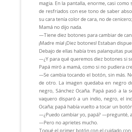
magia. En la pantalla, enorme, casi como
de resfriados con ese tono de saber absol
su cara tenía color de cara, no de cenicero;
Mamá no dijo nada.
—Tiene diez botones para cambiar de can
¡Madre mía! ¡Diez botones! Estaban dispues
Debajo de ellas había tres palanquitas pue
—¿Y para qué queremos diez botones si só
Papá miró a mamá, como si no pudiera cre
—Se cambia tocando el botón, sin más. No
de otro. La imagen quedaba en negro d
negro, Sánchez Ocaña. Papá pasó a la se
vaquero disparó a un indio, negro, el in
Ocaña; papá había vuelto a tocar un botón d
—¿Puedo cambiar yo, papá? —pregunté, au
—Pero no aprietes mucho.
Toqué el primer botón con el cuidado con e