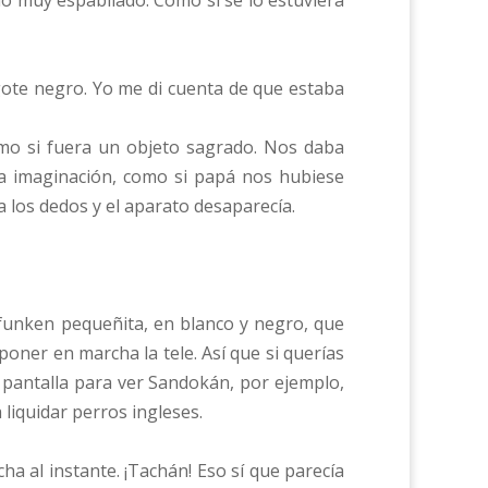
o muy espabilado. Como si se lo estuviera
gote negro. Yo me di cuenta de que estaba
omo si fuera un objeto sagrado. Nos daba
ra imaginación, como si papá nos hubiese
 los dedos y el aparato desaparecía.
efunken pequeñita, en blanco y negro, que
oner en marcha la tele. Así que si querías
 pantalla para ver Sandokán, por ejemplo,
liquidar perros ingleses.
a al instante. ¡Tachán! Eso sí que parecía