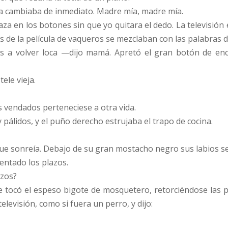
alla cambiaba de inmediato. Madre mía, madre mía.
za en los botones sin que yo quitara el dedo. La televisión
s de la película de vaqueros se mezclaban con las palabras 
s a volver loca —dijo mamá. Apretó el gran botón de enc
ele vieja.
os vendados perteneciese a otra vida.
pálidos, y el puño derecho estrujaba el trapo de cocina.
í que sonreía. Debajo de su gran mostacho negro sus labios 
ntado los plazos.
azos?
e tocó el espeso bigote de mosquetero, retorciéndose las 
elevisión, como si fuera un perro, y dijo: