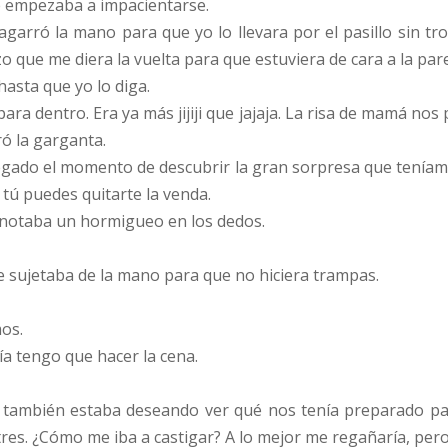
e empezaba a impacientarse.
garró la mano para que yo lo llevara por el pasillo sin 
o que me diera la vuelta para que estuviera de cara a la par
hasta que yo lo diga.
ara dentro. Era ya más jijiji que jajaja. La risa de mamá n
ó la garganta.
legado el momento de descubrir la gran sorpresa que tenía
y tú puedes quitarte la venda.
 notaba un hormigueo en los dedos.
le sujetaba de la mano para que no hiciera trampas.
os.
 tengo que hacer la cena.
yo también estaba deseando ver qué nos tenía preparado pa
tres. ¿Cómo me iba a castigar? A lo mejor me regañaría, pe