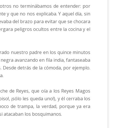
osotros no terminábamos de entender: por
te y que no nos explicaba. Y aquel día, sin
evaba del brazo para evitar que se chocara
gara peligros ocultos entre la cocina y el
arado nuestro padre en los quince minutos
 negra avanzando en fila india, fantaseaba
 Desde detrás de la cómoda, por ejemplo.
a.
noche de Reyes, que oía a los Reyes Magos
iso!, ¡sólo les queda uno!), y él cerraba los
poco de trampa, la verdad, porque ya era
 si atacaban los bosquimanos.