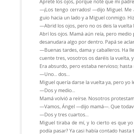
Apreté los ojos, porque noté que mi padr
—¡Los tengo cerrados! —dijo Miguel. Me a
guio hacia un lado y a Miguel conmigo. Hiz
—Abrid los ojos, pero no os deis la vuelta 
Abrí los ojos. Mamá aún reía, pero medio p
desanudara algo por dentro. Papá se aclar
—Buenas tardes, dama y caballeros. Ha l
cuente tres, vosotros os daréis la vuelta, 
Era absurdo, pero estaba nervioso; hasta
—Uno… dos…
Miguel quería darse la vuelta ya, pero yo 
—Dos y medio…
Mamá volvió a reírse. Nosotros protestam
—Vamos, Ángel —dijo mamá—. Que todavía
—Dos y tres cuartos…
Miguel tiraba de mí, y lo cierto es que 
podía pasar? Ya casi había contado hasta 