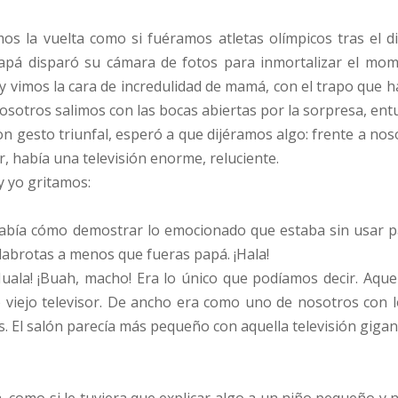
os la vuelta como si fuéramos atletas olímpicos tras el d
Papá disparó su cámara de fotos para inmortalizar el mom
 y vimos la cara de incredulidad de mamá, con el trapo que h
nosotros salimos con las bocas abiertas por la sorpresa, en
on gesto triunfal, esperó a que dijéramos algo: frente a n
r, había una televisión enorme, reluciente.
y yo gritamos:
abía cómo demostrar lo emocionado que estaba sin usar pa
labrotas a menos que fueras papá. ¡Hala!
¡Huala! ¡Buah, macho! Era lo único que podíamos decir. Aqu
 viejo televisor. De ancho era como uno de nosotros con l
. El salón parecía más pequeño con aquella televisión gigan