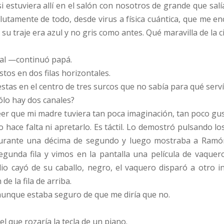
 si estuviera allí en el salón con nosotros de grande que s
utamente de todo, desde virus a física cuántica, que me enca
 su traje era azul y no gris como antes. Qué maravilla de la c
al —continuó papá.
tos en dos filas horizontales.
stas en el centro de tres surcos que no sabía para qué serví
lo hay dos canales?
er que mi madre tuviera tan poca imaginación, tan poco gus
 hace falta ni apretarlo. Es táctil. Lo demostró pulsando l
urante una décima de segundo y luego mostraba a Ramó
gunda fila y vimos en la pantalla una película de vaquer
dio cayó de su caballo, negro, el vaquero disparó a otro i
e la fila de arriba.
nque estaba seguro de que me diría que no.
l que rozaría la tecla de un piano.