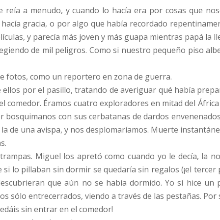
se reía a menudo, y cuando lo hacía era por cosas que n
e hacía gracia, o por algo que había recordado repentinamen
lículas, y parecía más joven y más guapa mientras papá la ll
tegiendo de mil peligros. Como si nuestro pequeño piso alber
de fotos, como un reportero en zona de guerra.
ellos por el pasillo, tratando de averiguar qué había prep
el comedor. Éramos cuatro exploradores en mitad del África
r bosquimanos con sus cerbatanas de dardos envenenados.
 la de una avispa, y nos desplomaríamos. Muerte instantáne
s.
 trampas. Miguel los apretó como cuando yo le decía, la 
 si lo pillaban sin dormir se quedaría sin regalos (¡el tercer p
 descubrieran que aún no se había dormido. Yo sí hice un 
jos sólo entrecerrados, viendo a través de las pestañas. Por
edáis sin entrar en el comedor!