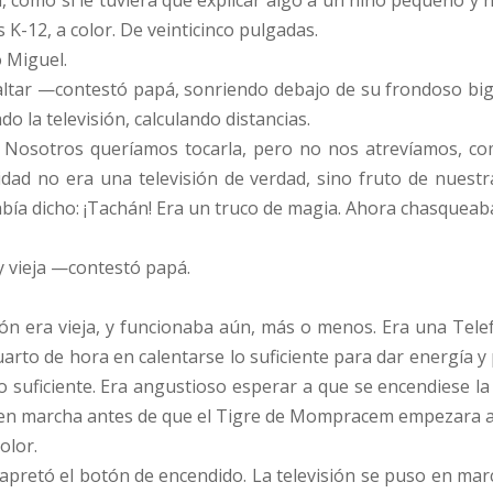
 como si le tuviera que explicar algo a un niño pequeño y n
K-12, a color. De veinticinco pulgadas.
 Miguel.
altar —contestó papá, sonriendo debajo de su frondoso bi
 la televisión, calculando distancias.
e. Nosotros queríamos tocarla, pero no nos atrevíamos, c
idad no era una televisión de verdad, sino fruto de nuest
abía dicho: ¡Tachán! Era un truco de magia. Ahora chasqueaba
y vieja —contestó papá.
sión era vieja, y funcionaba aún, más o menos. Era una Tel
rto de hora en calentarse lo suficiente para dar energía y p
o suficiente. Era angustioso esperar a que se encendiese la
e en marcha antes de que el Tigre de Mompracem empezara a 
olor.
pretó el botón de encendido. La televisión se puso en march