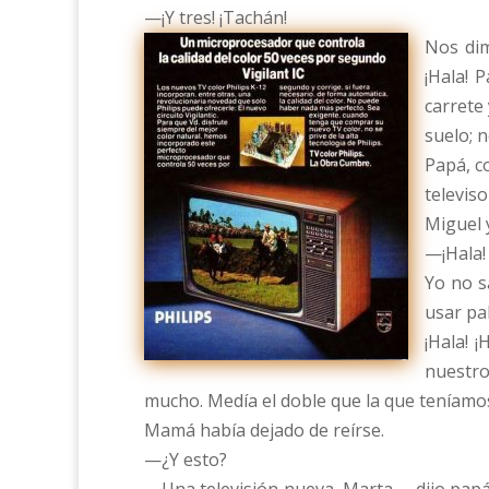
—¡Y tres! ¡Tachán!
Nos dim
¡Hala! 
carrete
suelo; 
Papá, c
televiso
Miguel 
—¡Hala!
Yo no s
usar pa
¡Hala! 
nuestro
mucho. Medía el doble que la que teníamos
Mamá había dejado de reírse.
—¿Y esto?