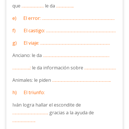
que
…………………
le da
……………..
e) El error:
……………………………………………………………
f) El castigo:
…………………………………………………………
g) El viaje: …………………………………………………………
Anciano: le da
………………………………………………………
……………..:
le da información sobre
…………………………
Animales: le piden
………………………………………………..
h) El triunfo:
Iván logra hallar el escondite de
…………………………….
gracias a la ayuda de
………………….