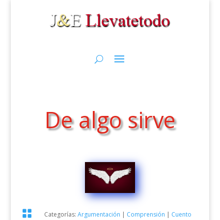
De algo sirve

Categorías:
Argumentación
|
Comprensión
|
Cuento