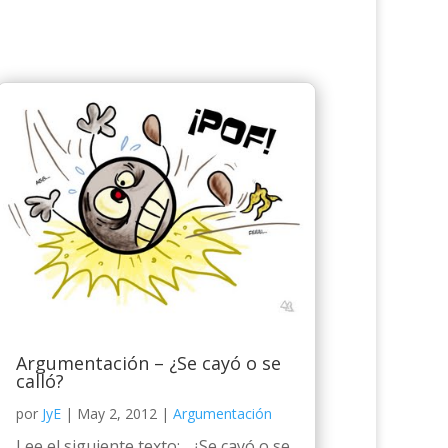
Argumentación – ¿Se cayó o se
calló?
por
JyE
|
May 2, 2012
|
Argumentación
Lee el siguiente texto: ¿Se cayó o se