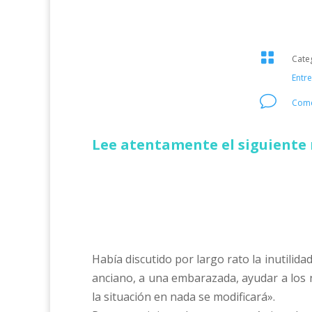

Cate
Entr
v
Come
Lee atentamente el siguiente 
Había discutido por largo rato la inutilid
anciano, a una embarazada, ayudar a los ni
la situación en nada se modificará».