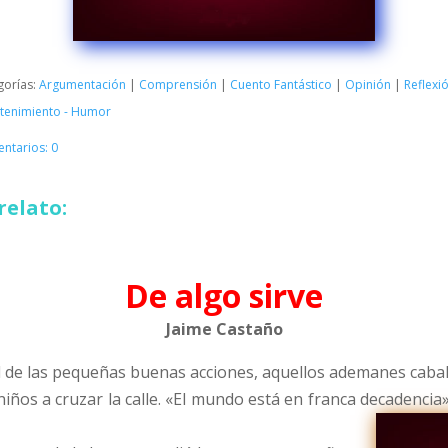
gorías:
Argumentación
|
Comprensión
|
Cuento Fantástico
|
Opinión
|
Reflexió
etenimiento - Humor
ntarios: 0
relato:
De algo sirve
Jaime Castaño
ad de las pequeñas buenas acciones, aquellos ademanes cabal
ños a cruzar la calle. «El mundo está en franca decadencia»,