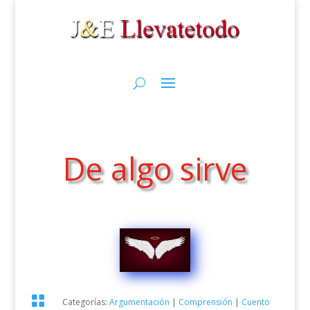
De algo sirve

Categorías:
Argumentación
|
Comprensión
|
Cuento