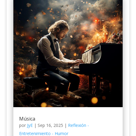
Música
por
JyE
|
Sep 16, 2025
|
Reflexión -
Entretenimiento - Humor