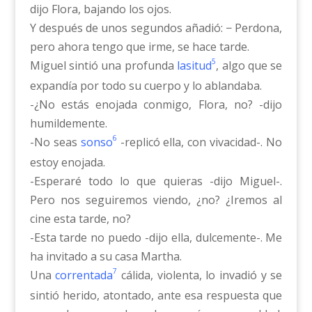
dijo Flora, bajando los ojos.
Y después de unos segundos añadió: − Perdona,
pero ahora tengo que irme, se hace tarde.
5
Miguel sintió una profunda
lasitud
, algo que se
expandía por todo su cuerpo y lo ablandaba.
-¿No estás enojada conmigo, Flora, no? -dijo
humildemente.
6
-No seas
sonso
-replicó ella, con vivacidad-. No
estoy enojada.
-Esperaré todo lo que quieras -dijo Miguel-.
Pero nos seguiremos viendo, ¿no? ¿Iremos al
cine esta tarde, no?
-Esta tarde no puedo -dijo ella, dulcemente-. Me
ha invitado a su casa Martha.
7
Una
correntada
cálida, violenta, lo invadió y se
sintió herido, atontado, ante esa respuesta que