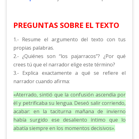
PREGUNTAS SOBRE EL TEXTO
1.- Resume el argumento del texto con tus
propias palabras.
2.- ¿Quiénes son “los pajarracos”? ¿Por qué
crees tú que el narrador elige este término?
3.- Explica exactamente a qué se refiere el
narrador cuando afirma:
«Aterrado, sintió que la confusión ascendía por
él y petrificaba su lengua. Deseó salir corriendo,
acabar: en la taciturna mañana de invierno
había surgido ese desaliento íntimo que lo
abatía siempre en los momentos decisivos».