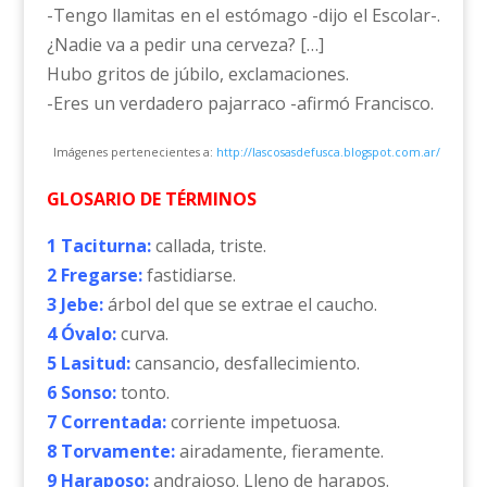
-Tengo llamitas en el estómago -dijo el Escolar-.
¿Nadie va a pedir una cerveza? […]
Hubo gritos de júbilo, exclamaciones.
-Eres un verdadero pajarraco -afirmó Francisco.
Imágenes pertenecientes a:
http://lascosasdefusca.blogspot.com.ar/
GLOSARIO DE TÉRMINOS
1 Taciturna:
callada, triste.
2 Fregarse:
fastidiarse.
3 Jebe:
árbol del que se extrae el caucho.
4 Óvalo:
curva.
5 Lasitud:
cansancio, desfallecimiento.
6 Sonso:
tonto.
7 Correntada:
corriente impetuosa.
8 Torvamente:
airadamente, fieramente.
9 Haraposo:
andrajoso. Lleno de harapos.