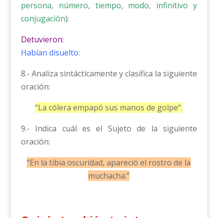
persona, número, tiempo, modo, infinitivo y
conjugación
):
Detuvieron:
Habían disuelto:
8.- Analiza sintácticamente y clasifica la siguiente
oración:
“La cólera empapó sus manos de golpe”.
9.- Indica cuál es el Sujeto de la siguiente
oración:
“En la tibia oscuridad, apareció el rostro de la
muchacha.”