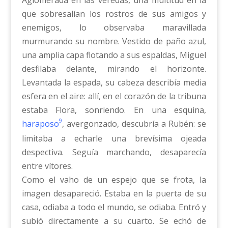
Aglomerada en las veredas, una multitud en la
que sobresalían los rostros de sus amigos y
enemigos, lo observaba maravillada
murmurando su nombre. Vestido de paño azul,
una amplia capa flotando a sus espaldas, Miguel
desfilaba delante, mirando el horizonte.
Levantada la espada, su cabeza describía media
esfera en el aire: allí, en el corazón de la tribuna
estaba Flora, sonriendo. En una esquina,
9
haraposo
, avergonzado, descubría a Rubén: se
limitaba a echarle una brevísima ojeada
despectiva. Seguía marchando, desaparecía
entre vítores.
Como el vaho de un espejo que se frota, la
imagen desapareció. Estaba en la puerta de su
casa, odiaba a todo el mundo, se odiaba. Entró y
subió directamente a su cuarto. Se echó de