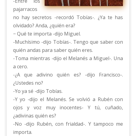
-Entre los
pajarracos
no hay secretos -recordó Tobías-. ¿Ya te has
olvidado? Anda, ¿quién era?
− Qué te importa -dijo Miguel.
-Muchísimo -dijo Tobías-. Tengo que saber con
quién andas para saber quién eres.
-Toma mientras -dijo el Melanés a Miguel-. Una
a cero.
-¿A que adivino quién es? -dijo Francisco-.
¿Ustedes no?
-Yo ya sé -dijo Tobías.
-Y yo -dijo el Melanés. Se volvió a Rubén con
ojos y voz muy inocentes- Y tú, cuñado,
¿adivinas quién es?
-No -dijo Rubén, con frialdad-. Y tampoco me
importa.