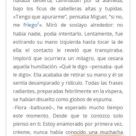
hallaba desierta; caminaban por la alameda,
bajo los ficus de cabelleras altas y tupidas.
«Tengo que apurarme”, pensaba Miguel, “si no,
2
me
friego
«. Miró de soslayo alrededor: no
había nadie, podía intentarlo. Lentamente, fue
estirando su mano izquierda hasta tocar la de
ella; el contacto le reveló que transpiraba.
Imploró que ocurriera un milagro, que cesara
aquella humillación. «Qué le digo –pensaba- qué
le digo». Ella acababa de retirar su mano y él se
sentía desamparado y ridículo. Todas las frases
radiantes, preparadas febrilmente en la víspera,
se habían disuelto como globos de espuma.
-Flora -balbuceó-, he esperado mucho tiempo
este momento. Desde que te conozco solo
pienso en ti. Estoy enamorado por primera vez,
créeme, nunca había conocido una muchacha