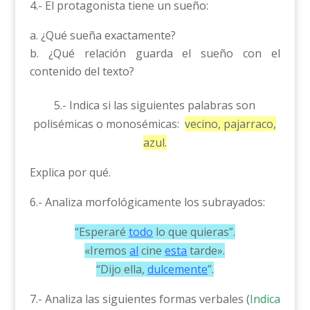
4.- El protagonista tiene un sueño:
¿Qué sueña exactamente?
¿Qué relación guarda el sueño con el
contenido del texto?
5.- Indica si las siguientes palabras son
polisémicas o monosémicas:
vecino, pajarraco,
azul.
Explica por qué.
6.- Analiza morfológicamente los subrayados:
“Esperaré
todo
lo que quieras”.
«Iremos
al
cine
esta
tarde».
“Dijo ella,
dulcemente
”.
7.- Analiza las siguientes formas verbales (
Indica