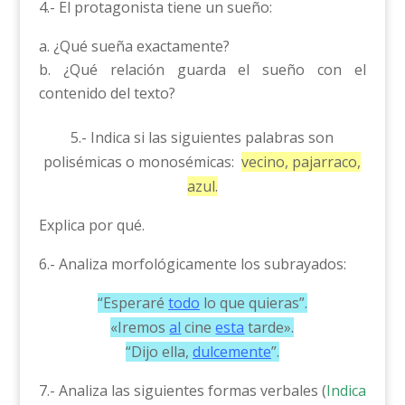
4.- El protagonista tiene un sueño:
¿Qué sueña exactamente?
¿Qué relación guarda el sueño con el
contenido del texto?
5.- Indica si las siguientes palabras son
polisémicas o monosémicas:
vecino, pajarraco,
azul.
Explica por qué.
6.- Analiza morfológicamente los subrayados:
“Esperaré
todo
lo que quieras”.
«Iremos
al
cine
esta
tarde».
“Dijo ella,
dulcemente
”.
7.- Analiza las siguientes formas verbales (
Indica