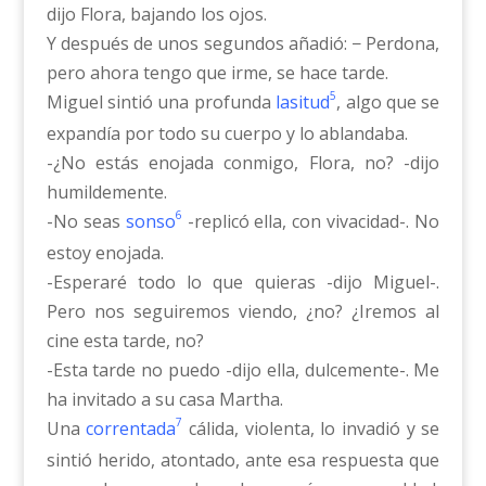
dijo Flora, bajando los ojos.
Y después de unos segundos añadió: − Perdona,
pero ahora tengo que irme, se hace tarde.
5
Miguel sintió una profunda
lasitud
, algo que se
expandía por todo su cuerpo y lo ablandaba.
-¿No estás enojada conmigo, Flora, no? -dijo
humildemente.
6
-No seas
sonso
-replicó ella, con vivacidad-. No
estoy enojada.
-Esperaré todo lo que quieras -dijo Miguel-.
Pero nos seguiremos viendo, ¿no? ¿Iremos al
cine esta tarde, no?
-Esta tarde no puedo -dijo ella, dulcemente-. Me
ha invitado a su casa Martha.
7
Una
correntada
cálida, violenta, lo invadió y se
sintió herido, atontado, ante esa respuesta que