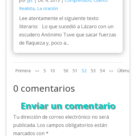
por
JyE
|
Dic 4, 2013
|
Comprensión
,
Cuento
Realista
,
La oración
Lee atentamente el siguiente texto
literario: Lo que sucedió a Lázaro con un
escudero Anónimo Tuve que sacar fuerzas
de flaqueza y, poco a...
Primera
««
5
10
50
51
52
53
54
»»
Última
0 comentarios
Enviar un comentario
Tu dirección de correo electrónico no será
publicada.
Los campos obligatorios están
marcados con
*