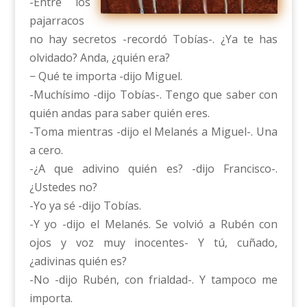
-Entre los
pajarracos
no hay secretos -recordó Tobías-. ¿Ya te has
olvidado? Anda, ¿quién era?
− Qué te importa -dijo Miguel.
-Muchísimo -dijo Tobías-. Tengo que saber con
quién andas para saber quién eres.
-Toma mientras -dijo el Melanés a Miguel-. Una
a cero.
-¿A que adivino quién es? -dijo Francisco-.
¿Ustedes no?
-Yo ya sé -dijo Tobías.
-Y yo -dijo el Melanés. Se volvió a Rubén con
ojos y voz muy inocentes- Y tú, cuñado,
¿adivinas quién es?
-No -dijo Rubén, con frialdad-. Y tampoco me
importa.