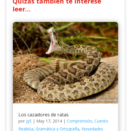
Quizás también te interese
leer…
Los cazadores de ratas
por
JyE
|
May 17, 2014
|
Comprensión
,
Cuento
Realista
,
Gramática y Ortografía
,
Novedades