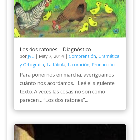
Los dos ratones – Diagnóstico
por
JyE
|
May 7, 2014
|
Comprensión
,
Gramática
y Ortografía
,
La fábula
,
La oración
,
Producción
Para ponernos en marcha, averiguamos
cuánto nos acordamos. Leé el siguiente
texto: A veces las cosas no son como
parecen… “Los dos ratones”...