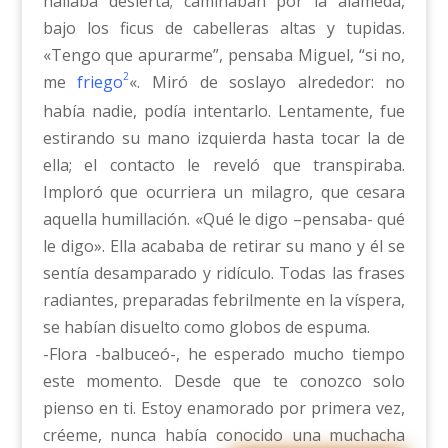
hallaba desierta; caminaban por la alameda,
bajo los ficus de cabelleras altas y tupidas.
«Tengo que apurarme”, pensaba Miguel, “si no,
2
me
friego
«. Miró de soslayo alrededor: no
había nadie, podía intentarlo. Lentamente, fue
estirando su mano izquierda hasta tocar la de
ella; el contacto le reveló que transpiraba.
Imploró que ocurriera un milagro, que cesara
aquella humillación. «Qué le digo –pensaba- qué
le digo». Ella acababa de retirar su mano y él se
sentía desamparado y ridículo. Todas las frases
radiantes, preparadas febrilmente en la víspera,
se habían disuelto como globos de espuma.
-Flora -balbuceó-, he esperado mucho tiempo
este momento. Desde que te conozco solo
pienso en ti. Estoy enamorado por primera vez,
créeme, nunca había conocido una muchacha