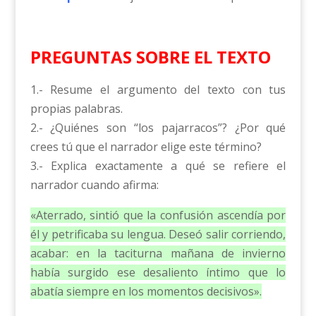
PREGUNTAS SOBRE EL TEXTO
1.- Resume el argumento del texto con tus
propias palabras.
2.- ¿Quiénes son “los pajarracos”? ¿Por qué
crees tú que el narrador elige este término?
3.- Explica exactamente a qué se refiere el
narrador cuando afirma:
«Aterrado, sintió que la confusión ascendía por
él y petrificaba su lengua. Deseó salir corriendo,
acabar: en la taciturna mañana de invierno
había surgido ese desaliento íntimo que lo
abatía siempre en los momentos decisivos».