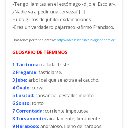
-Tengo llamitas en el estómago -dijo el Escolar-.
¿Nadie va a pedir una cerveza? […]
Hubo gritos de júbilo, exclamaciones.
-Eres un verdadero pajarraco -afirmó Francisco.
Imágenes pertenecientes a:
http://lascosasdefusca.blogspot.com.ar/
GLOSARIO DE TÉRMINOS
1 Taciturna:
callada, triste.
2 Fregarse:
fastidiarse.
3 Jebe:
árbol del que se extrae el caucho.
4 Óvalo:
curva.
5 Lasitud:
cansancio, desfallecimiento.
6 Sonso:
tonto.
7 Correntada:
corriente impetuosa.
8 Torvamente:
airadamente, fieramente.
9 Haraposo:
andrajoso. Lleno de harapos.