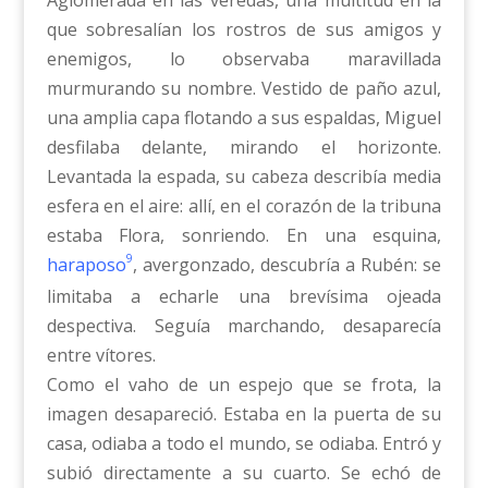
Aglomerada en las veredas, una multitud en la
que sobresalían los rostros de sus amigos y
enemigos, lo observaba maravillada
murmurando su nombre. Vestido de paño azul,
una amplia capa flotando a sus espaldas, Miguel
desfilaba delante, mirando el horizonte.
Levantada la espada, su cabeza describía media
esfera en el aire: allí, en el corazón de la tribuna
estaba Flora, sonriendo. En una esquina,
9
haraposo
, avergonzado, descubría a Rubén: se
limitaba a echarle una brevísima ojeada
despectiva. Seguía marchando, desaparecía
entre vítores.
Como el vaho de un espejo que se frota, la
imagen desapareció. Estaba en la puerta de su
casa, odiaba a todo el mundo, se odiaba. Entró y
subió directamente a su cuarto. Se echó de