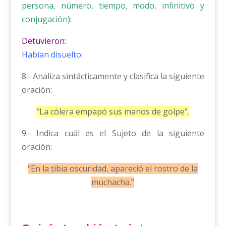
persona, número, tiempo, modo, infinitivo y
conjugación
):
Detuvieron:
Habían disuelto:
8.- Analiza sintácticamente y clasifica la siguiente
oración:
“La cólera empapó sus manos de golpe”.
9.- Indica cuál es el Sujeto de la siguiente
oración:
“En la tibia oscuridad, apareció el rostro de la
muchacha.”