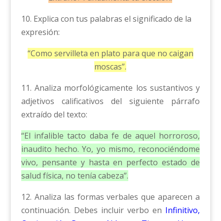
10. Explica con tus palabras el significado de la
expresión:
“Como servilleta en plato para que no caigan
moscas”.
11. Analiza morfológicamente los sustantivos y
adjetivos calificativos del siguiente párrafo
extraído del texto:
“El infalible tacto daba fe de aquel horroroso,
inaudito hecho. Yo, yo mismo, reconociéndome
vivo, pensante y hasta en perfecto estado de
salud física, no tenía cabeza”.
12. Analiza las formas verbales que aparecen a
continuación. Debes incluir verbo en
Infinitivo,