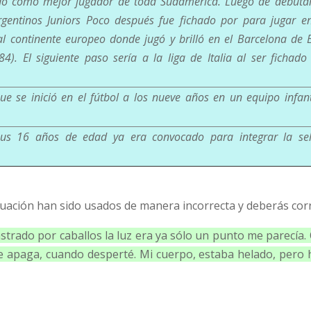
do como mejor jugador de toda Sudamérica. Luego de debutar
Argentinos Juniors Poco después fue fichado por para jugar e
o al continente europeo donde jugó y brilló en el Barcelona de
). El siguiente paso sería a la liga de Italia al ser fichado
 se inició en el fútbol a los nueve años en un equipo infant
sus 16 años de edad ya era convocado para integrar la sel
untuación han sido usados de manera incorrecta y deberás cor
rastrado por caballos la luz era ya sólo un punto me parecía
 se apaga, cuando desperté. Mi cuerpo, estaba helado, pero