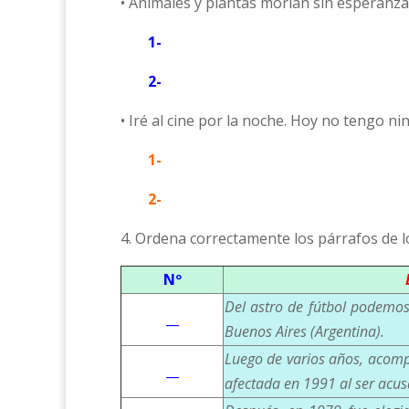
• Animales y plantas morían sin esperanza
1-
2-
• Iré al cine por la noche. Hoy no tengo
1-
2-
4. Ordena correctamente los párrafos de l
Nº
Del astro de fútbol podemos
__
Buenos Aires (Argentina).
Luego de varios años, acompa
__
afectada en 1991 al ser acu