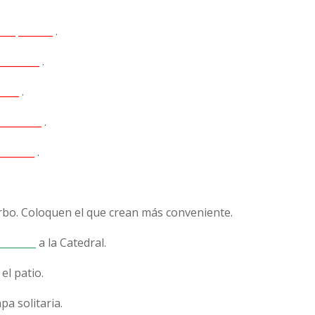
____ _______
.
________
.
____
.
_________
.
________
.
 verbo. Coloquen el que crean más conveniente.
________
a la Catedral.
el patio.
a solitaria.