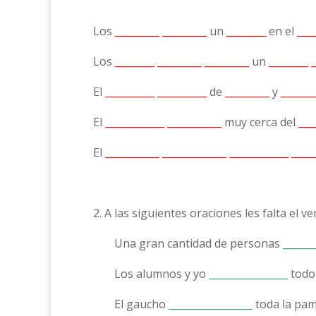
Los
_________ _________
un
________
en el
___
Los
________ _________ _________
un
________ _
El
__________ __________
de
_________
y
_______
El
____________ ___________
muy cerca del
___
El
___________ _____________ ____________ ____
2. A las siguientes oraciones les falta el
Una gran cantidad de personas
______
Los alumnos y yo
________________
todo 
El gaucho
_________________
toda la pamp