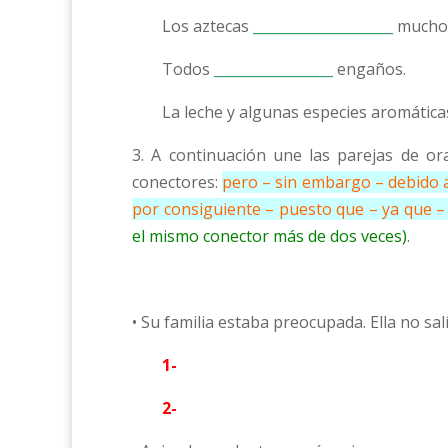
Los aztecas
____________________
mucho 
Todos
_________________
engaños.
La leche y algunas especies aromátic
3. A continuación une las parejas de o
conectores:
pero – sin embargo – debido a
por consiguiente – puesto que – ya que – 
el mismo conector más de dos veces)
.
• Su familia estaba preocupada. Ella no sal
1-
2-