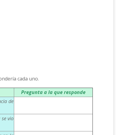
pondería cada uno.
Pregunta a la que responde
ncia de
 se vio