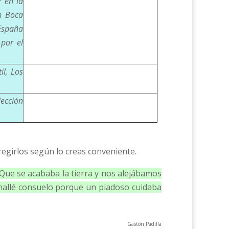
 en la
n Boca
 España
 por el
il, Los
ección
regirlos según lo creas conveniente.
. Que se acababa la tierra y nos alejábamos
 hallé consuelo porque un piadoso cuidaba
Gastón Padilla