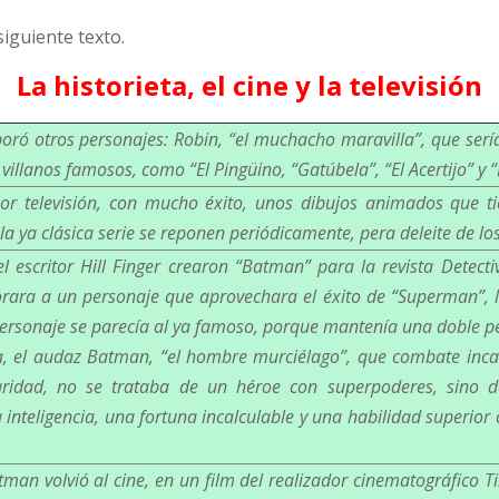
iguiente texto.
La historieta, el cine y la televisión
rporó otros personajes: Robin, “el muchacho maravilla”, que se
villanos famosos, como “El Pingüino, “Gatúbela”, “El Acertijo” y 
or televisión, con mucho éxito, unos dibujos animados que t
la ya clásica serie se reponen periódicamente, pera deleite de los
l escritor Hill Finger crearon “Batman” para la revista Detect
rara a un personaje que aprovechara el éxito de “Superman”, l
personaje se parecía al ya famoso, porque mantenía una doble pe
ta, el audaz Batman, “el hombre murciélago”, que combate inc
aridad, no se trataba de un héroe con superpoderes, sino 
 inteligencia, una fortuna incalculable y una habilidad superior
man volvió al cine, en un film del realizador cinematográfico 