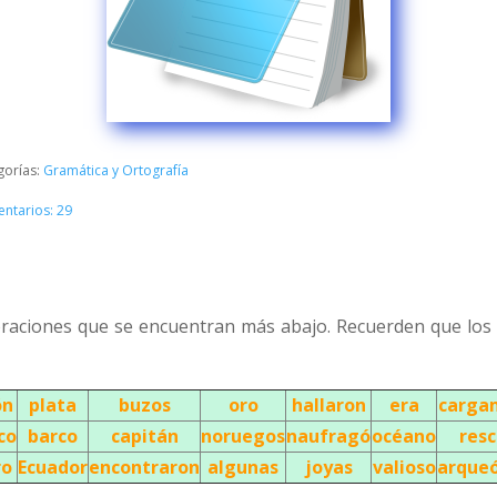
gorías:
Gramática y Ortografía
ntarios: 29
 oraciones que se encuentran más abajo. Recuerden que los
ón
plata
buzos
oro
hallaron
era
carga
co
barco
capitán
noruegos
naufragó
océano
res
ro
Ecuador
encontraron
algunas
joyas
valioso
arque