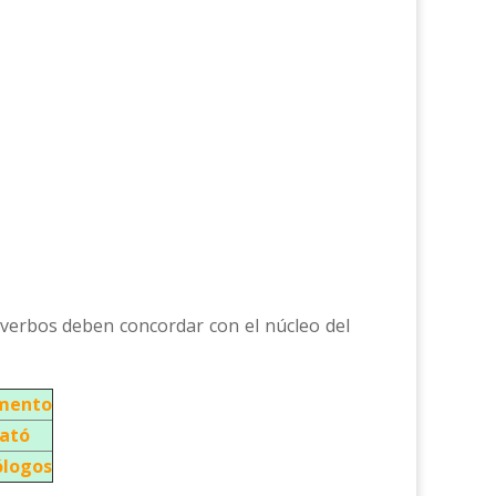
 verbos deben concordar con el núcleo del
mento
cató
ólogos