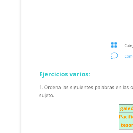

Cate
v
Come
Ejercicios varios:
1. Ordena las siguientes palabras en las
sujeto.
gale
Pacífi
teso