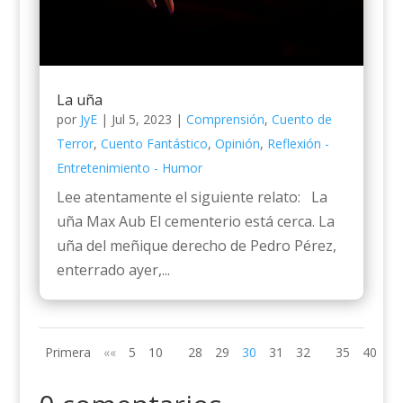
La uña
por
JyE
|
Jul 5, 2023
|
Comprensión
,
Cuento de
Terror
,
Cuento Fantástico
,
Opinión
,
Reflexión -
Entretenimiento - Humor
Lee atentamente el siguiente relato: La
uña Max Aub El cementerio está cerca. La
uña del meñique derecho de Pedro Pérez,
enterrado ayer,...
Primera
««
5
10
28
29
30
31
32
35
40
»»