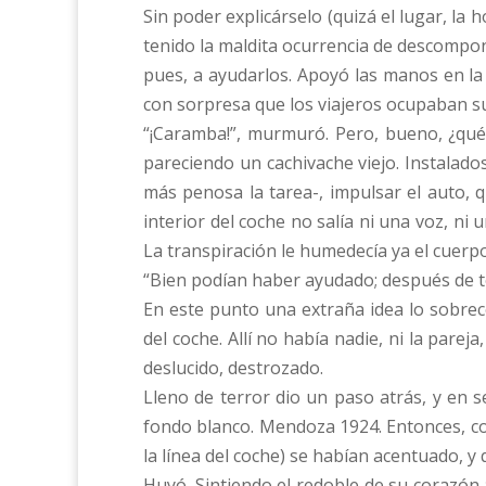
Sin poder explicárselo (quizá el lugar, la
tenido la maldita ocurrencia de descompon
pues, a ayudarlos. Apoyó las manos en la
con sorpresa que los viajeros ocupaban su
“¡Caramba!”, murmuró. Pero, bueno, ¿qué
pareciendo un cachivache viejo. Instalado
más penosa la tarea-, impulsar el auto, 
interior del coche no salía ni una voz, n
La transpiración le humedecía ya el cuerp
“Bien podían haber ayudado; después de t
En este punto una extraña idea lo sobreco
del coche. Allí no había nadie, ni la pareja
deslucido, destrozado.
Lleno de terror dio un paso atrás, y en se
fondo blanco. Mendoza 1924. Entonces, co
la línea del coche) se habían acentuado, y
Huyó. Sintiendo el redoble de su corazón a