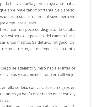
mpatía hacia aquella gente, cuyo auto había
ue en el viaje tan importante. Se dispuso,
s unieran sus esfuerzos al suyo; pero vio
que empujara él solo.
hora, con un poco de disgusto, le estaba
 gran esfuerzo -a pesadez del camino hacía
zar unos metros. Se detuvo, fatigado. Del
 trecho a trecho, deteniéndose cada tanto.
luego se adelantó y miró hacia el interior
os, viejos y carcomidos; todo era allí viejo,
; en ella se leía, con caracteres negros en
e antes ya había observado en el estilo y
atrás.
e daba en la cara, pero él no lo sentía. El