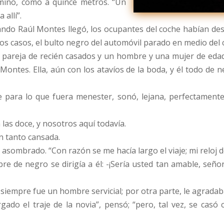
amino, como a quince metros. “Un
 allí”.
ando Raúl Montes llegó, los ocupantes del coche habían desc
sos casos, el bulto negro del automóvil parado en medio del
 pareja de recién casados y un hombre y una mujer de edad
 Montes. Ella, aún con los atavíos de la boda, y él todo de 
 para lo que fuera menester, sonó, lejana, perfectamente 
 las doce, y nosotros aquí todavía.
n tanto cansada.
asombrado. “Con razón se me hacía largo el viaje; mi reloj de
mbre de negro se dirigía a él: -¡Sería usted tan amable, se
siempre fue un hombre servicial; por otra parte, le agradab
ado el traje de la novia”, pensó; “pero, tal vez, se casó 