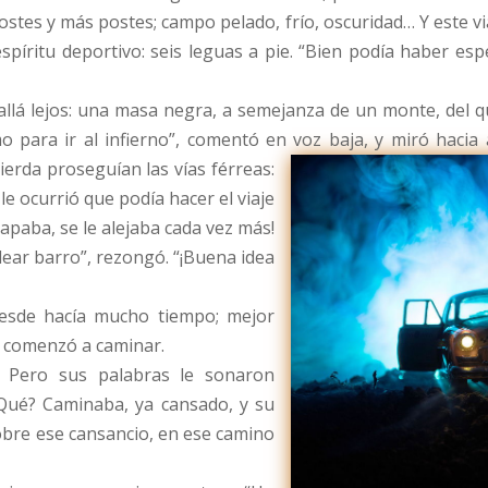
 postes y más postes; campo pelado, frío, oscuridad… Y este 
íritu deportivo: seis leguas a pie. “Bien podía haber es
allá lejos: una masa negra, a semejanza de un monte, del que
o para ir al infierno”, comentó en voz baja, y miró haci
erda proseguían las vías férreas:
le ocurrió que podía hacer el viaje
apaba, se le alejaba cada vez más!
lear barro”, rezongó. “¡Buena idea
esde hacía mucho tiempo; mejor
o comenzó a caminar.
 Pero sus palabras le sonaron
¿Qué? Caminaba, ya cansado, y su
bre ese cansancio, en ese camino