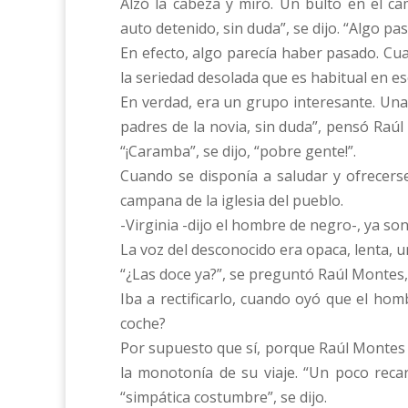
Alzó la cabeza y miró. Un bulto en el c
auto detenido, sin duda”, se dijo. “Algo pasa
En efecto, algo parecía haber pasado. Cu
la seriedad desolada que es habitual en e
En verdad, era un grupo interesante. Una
padres de la novia, sin duda”, pensó Raúl
“¡Caramba”, se dijo, “pobre gente!”.
Cuando se disponía a saludar y ofrecerse
campana de la iglesia del pueblo.
-Virginia -dijo el hombre de negro-, ya son
La voz del desconocido era opaca, lenta, u
“¿Las doce ya?”, se preguntó Raúl Montes, 
Iba a rectificarlo, cuando oyó que el ho
coche?
Por supuesto que sí, porque Raúl Montes 
la monotonía de su viaje. “Un poco recarg
“simpática costumbre”, se dijo.