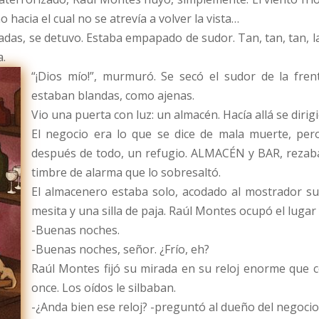
 hacia el cual no se atrevía a volver la vista…
das, se detuvo. Estaba empapado de sudor. Tan, tan, tan, la
a.
“¡Dios mío!”, murmuró. Se secó el sudor de la fre
estaban blandas, como ajenas.
Vio una puerta con luz: un almacén. Hacía allá se dirigi
El negocio era lo que se dice de mala muerte, per
después de todo, un refugio. ALMACÉN y BAR, rezaba 
timbre de alarma que lo sobresaltó.
El almacenero estaba solo, acodado al mostrador su
mesita y una silla de paja. Raúl Montes ocupó el luga
-Buenas noches.
-Buenas noches, señor. ¿Frío, eh?
Raúl Montes fijó su mirada en su reloj enorme que c
once. Los oídos le silbaban.
-¿Anda bien ese reloj? -preguntó al dueño del negocio