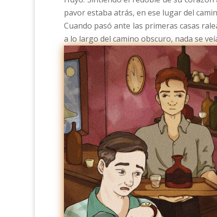
pavor estaba atrás, en ese lugar del camino
Cuando pasó ante las primeras casas ralea
a lo largo del camino obscuro, nada se veí