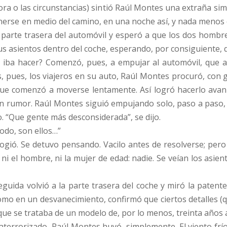
 hora o las circunstancias) sintió Raúl Montes una extraña si
erse en medio del camino, en una noche así, y nada menos q
 parte trasera del automóvil y esperó a que los dos hombre
s asientos dentro del coche, esperando, por consiguiente, 
 iba hacer? Comenzó, pues, a empujar al automóvil, que a
s, pues, los viajeros en su auto, Raúl Montes procuró, con
que comenzó a moverse lentamente. Así logró hacerlo avan
i un rumor. Raúl Montes siguió empujando solo, paso a paso,
o. “Que gente más desconsiderada”, se dijo.
odo, son ellos…”
gió. Se detuvo pensando. Vacilo antes de resolverse; pero 
, ni el hombre, ni la mujer de edad: nadie. Se veían los asient
guida volvió a la parte trasera del coche y miró la patente
mo en un desvanecimiento, confirmó que ciertos detalles (qu
 que se trataba de un modelo de, por lo menos, treinta años 
terrorizado, Raúl Montes huyó, simplemente. El viento frío l