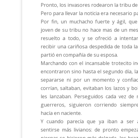
Pronto, los invasores rodearon la tribu de
Pero para llevar la noticia era necesario p
Por fin, un muchacho fuerte y ágil, qu
joven de su tribu no hace mas de un mes,
resuelto a todo, y se ofreció a intenta
recibir una cariñosa despedida de toda l
partió en compañía de su esposa.
Marchando con el incansable trotecito i
encontraron sino hasta el segundo día, l
separarse ni por un momento y confiad
corrían, saltaban, evitaban los lazos y b
les lanzaban. Perseguidos cada vez de 
guerreros, siguieron corriendo siemp
hacía en naciente.
Y cuando parecía que ya iban a ser 
sentirse más livianos: de pronto empez
piernas se hicieron más delgada, los braz