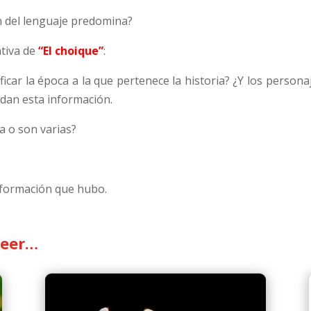
ón del lenguaje predomina?
ativa de
“El choique”
:
icar la época a la que pertenece la historia? ¿Y los pers
ndan esta información.
a o son varias?
sformación que hubo.
leer…