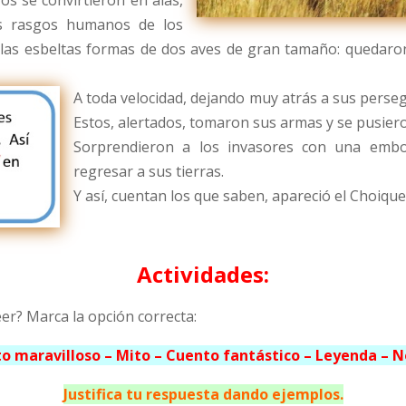
os rasgos humanos de los
las esbeltas formas de dos aves de gran tamaño: quedaron
A toda velocidad, dejando muy atrás a sus perseg
Estos, alertados, tomaron sus armas y se pusier
Sorprendieron a los invasores con una embo
regresar a sus tierras.
Y así, cuentan los que saben, apareció el Choiqu
Actividades:
eer? Marca la opción correcta:
o maravilloso – Mito – Cuento fantástico – Leyenda – No
Justifica tu respuesta dando ejemplos.