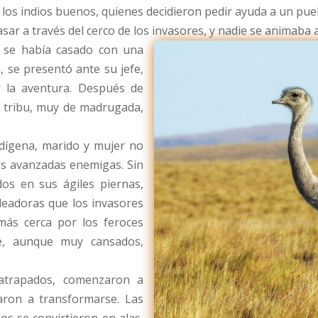
 los indios buenos, quienes decidieron pedir ayuda a un pueb
asar a través del cerco de los invasores, y nadie se animaba 
e se había casado con una
 se presentó ante su jefe,
r la aventura. Después de
a tribu, muy de madrugada,
ndígena, marido y mujer no
as avanzadas enemigas. Sin
os en sus ágiles piernas,
oleadoras que los invasores
más cerca por los feroces
re, aunque muy cansados,
atrapados, comenzaron a
aron a transformarse. Las
os se convirtieron en alas,