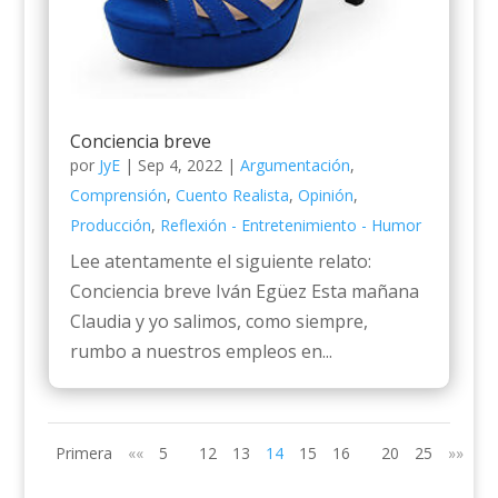
Conciencia breve
por
JyE
|
Sep 4, 2022
|
Argumentación
,
Comprensión
,
Cuento Realista
,
Opinión
,
Producción
,
Reflexión - Entretenimiento - Humor
Lee atentamente el siguiente relato:
Conciencia breve Iván Egüez Esta mañana
Claudia y yo salimos, como siempre,
rumbo a nuestros empleos en...
Primera
««
5
12
13
14
15
16
20
25
»»
Úl