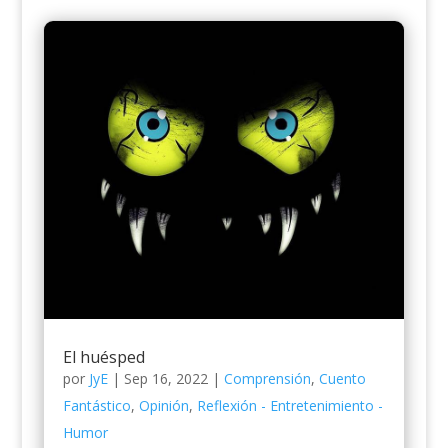
El huésped
por
JyE
|
Sep 16, 2022
|
Comprensión
,
Cuento
Fantástico
,
Opinión
,
Reflexión - Entretenimiento -
Humor