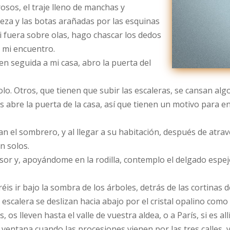
osos, el traje lleno de manchas y
beza y las botas arañadas por las esquinas
i fuera sobre olas, hago chascar los dedos
a mi encuentro.
en seguida a mi casa, abro la puerta del
. Otros, que tienen que subir las escaleras, se cansan algo 
s abre la puerta de la casa, así que tienen un motivo para 
n el sombrero, y al llegar a su habitación, después de atra
n solos.
nsor y, apoyándome en la rodilla, contemplo el delgado espe
s ir bajo la sombra de los árboles, detrás de las cortinas de
a escalera se deslizan hacia abajo por el cristal opalino como
s, os lleven hasta el valle de vuestra aldea, o a París, si es a
a ventana cuando las procesiones vienen por las tres calles, 