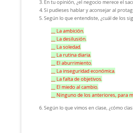
3. En tu opinión, ¿el negocio merece el sacr
4. Si pudieses hablar y aconsejar al protag
5. Según lo que entendiste, ¿cuál de los 
__ La ambición.
__ La desilusión.
__ La soledad.
__ La rutina diaria.
__ El aburrimiento.
__ La inseguridad económica.
__ La falta de objetivos.
__ El miedo al cambio.
__ Ninguno de los anteriores, para 
6. Según lo que vimos en clase, ¿cómo clasif