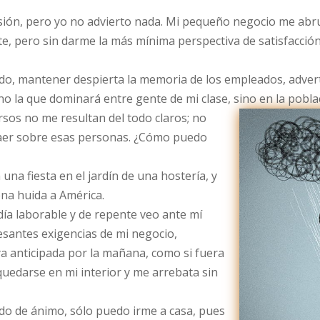
sión, pero yo no advierto nada. Mi pequeño negocio me ab
nte, pero sin darme la más mínima perspectiva de satisfacció
o, mantener despierta la memoria de los empleados, adverti
o la que dominará entre gente de mi clase, sino en la poblac
rsos no me resultan del todo claros; no
caer sobre esas personas. ¿Cómo puedo
una fiesta en el jardín de una hostería, y
ena huida a América.
día laborable y de repente veo ante mí
esantes exigencias de mi negocio,
ya anticipada por la mañana, como si fuera
uedarse en mi interior y me arrebata sin
ado de ánimo, sólo puedo irme a casa, pues