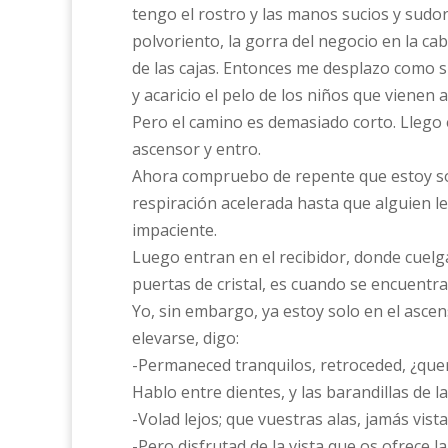
tengo el rostro y las manos sucios y sudor
polvoriento, la gorra del negocio en la ca
de las cajas. Entonces me desplazo como s
y acaricio el pelo de los niños que vienen 
Pero el camino es demasiado corto. Llego 
ascensor y entro.
Ahora compruebo de repente que estoy solo
respiración acelerada hasta que alguien le
impaciente.
Luego entran en el recibidor, donde cuelga
puertas de cristal, es cuando se encuentra
Yo, sin embargo, ya estoy solo en el asce
elevarse, digo:
-Permaneced tranquilos, retroceded, ¿queréi
Hablo entre dientes, y las barandillas de l
-Volad lejos; que vuestras alas, jamás vista
-Pero disfrutad de la vista que os ofrece l