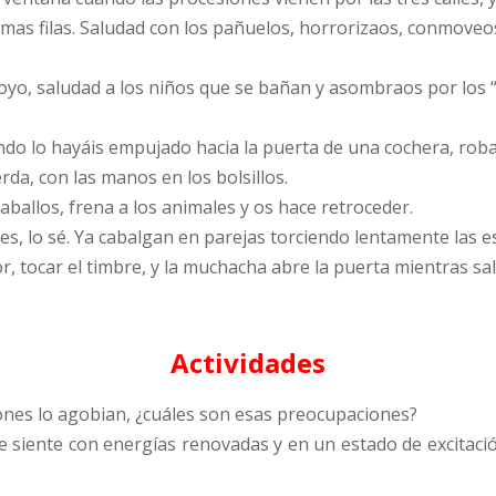
imas filas. Saludad con los pañuelos, horrorizaos, conmoveo
royo, saludad a los niños que se bañan y asombraos por los “
do lo hayáis empujado hacia la puerta de una cochera, roba
erda, con las manos en los bolsillos.
aballos, frena a los animales y os hace retroceder.
lices, lo sé. Ya cabalgan en parejas torciendo lentamente las 
 tocar el timbre, y la muchacha abre la puerta mientras sa
Actividades
iones lo agobian, ¿cuáles son esas preocupaciones?
se siente con energías renovadas y en un estado de excitaci