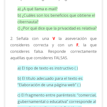
a) ¿A qué llama e-mail?
b) ¿Cuáles son los beneficios que obtiene el
cibernauta?
c) ¿Por qué dice que la privacidad es relativa?
2. Señala con una
V
la aseveración que
consideres correcta y con un
F
, la que
consideres falsa. Responde correctamente
aquéllas que consideres FALSAS.
a) El tipo de texto es instructivo ( )
b) El título adecuado para el texto es:
“Elaboración de una página web” ( )
c) El fragmento entre paréntesis: “comercial,
gubernamental o educativa” corresponde al