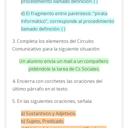
procedimiento llamado definición. ( )
d) El fragmento entre paréntesis: “pirata
informático”, corresponde al procedimiento
llamado definición. ( )
3. Completa los elementos del Circuito
Comunicativo para la siguiente situación:
Un alumno envía un mail a un compañero
pidiéndole la tarea de Cs Sociales.
4. Encierra con corchetes las oraciones del
último párrafo en el texto.
5. En las siguientes oraciones, señala:
a) Sustantivos y Adjetivos.
b) Sujeto, Predicado.