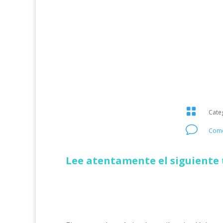

Cate
v
Come
Lee atentamente el siguiente t