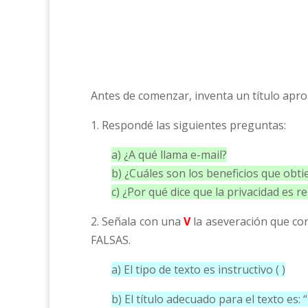
Antes de comenzar, inventa un título aprop
1. Respondé las siguientes preguntas:
a) ¿A qué llama e-mail?
b) ¿Cuáles son los beneficios que obti
c) ¿Por qué dice que la privacidad es re
2. Señala con una
V
la aseveración que co
FALSAS.
a) El tipo de texto es instructivo ( )
b) El título adecuado para el texto es: