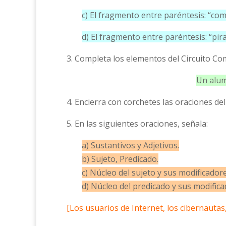
c) El fragmento entre paréntesis: “com
d) El fragmento entre paréntesis: “pir
3. Completa los elementos del Circuito Com
Un alum
4. Encierra con corchetes las oraciones del
5. En las siguientes oraciones, señala:
a) Sustantivos y Adjetivos.
b) Sujeto, Predicado.
c) Núcleo del sujeto y sus modificadore
d) Núcleo del predicado y sus modifica
[Los usuarios de Internet, los cibernautas,