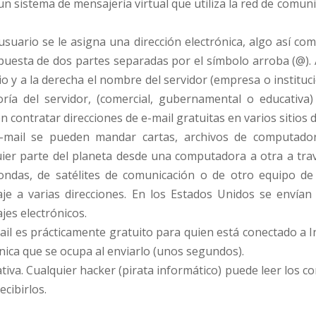
 un sistema de mensajería virtual que utiliza la red de comu
usuario se le asigna una dirección electrónica, algo así co
puesta de dos partes separadas por el símbolo arroba (@). 
io y a la derecha
el nombre del servidor (empresa o institució
oría del servidor, (comercial, gubernamental o educativa
 contratar direcciones de e-mail gratuitas en varios sitios 
-mail se pueden mandar cartas, archivos de computado
uier parte del planeta desde una computadora a otra a travé
ondas, de satélites de comunicación o de otro equipo d
je a varias direcciones. En los Estados Unidos se envía
jes electrónicos.
ail es prácticamente gratuito para quien está conectado a I
nica que se ocupa al enviarlo (unos segundos).
ativa. Cualquier hacker (pirata informático) puede leer los c
cibirlos.