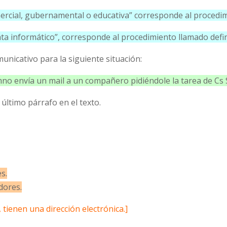
ercial, gubernamental o educativa” corresponde al procedimi
ata informático”, corresponde al procedimiento llamado defini
unicativo para la siguiente situación:
no envía un mail a un compañero pidiéndole la tarea de Cs S
 último párrafo en el texto.
s.
dores.
 tienen una dirección electrónica.]