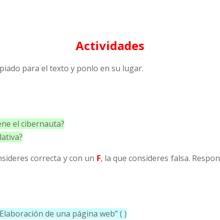
Actividades
iado para el texto y ponlo en su lugar.
ene el cibernauta?
lativa?
nsideres correcta y con un
F
, la que consideres falsa. Resp
 “Elaboración de una página web” ( )