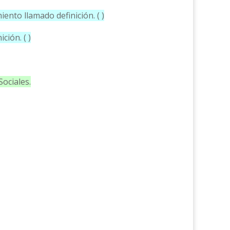
ento llamado definición. ( )
ción. ( )
ociales.