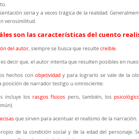
to.
sentación seria y a veces trágica de la realidad. Generalmen
n verosimilitud.
áles son las características del cuento reali
ón del autor
, siempre se busca que resulte
creíble
.
, es decir que, el autor intenta que resulten posibles en nues
r los hechos con
objetividad
y para lograrlo se vale de la obs
a posición de narrador testigo u omnisciente.
es incluye los
rasgos físicos
pero, también, los
psicológic
omún).
recisas
que sirven para acentuar el realismo de la narración.
ropio de la condición social y de la edad del personaje. S