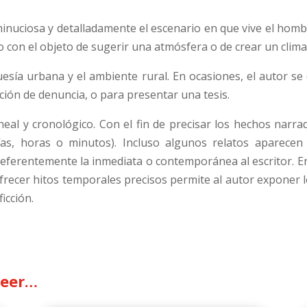
minuciosa y detalladamente el escenario en que vive el homb
con el objeto de sugerir una atmósfera o de crear un clima 
guesía urbana y el ambiente rural. En ocasiones, el autor se
ción de denuncia, o para presentar una tesis.
ineal y cronológico. Con el fin de precisar los hechos narr
días, horas o minutos). Incluso algunos relatos aparece
eferentemente la inmediata o contemporánea al escritor. En
 ofrecer hitos temporales precisos permite al autor exponer 
icción.
leer…