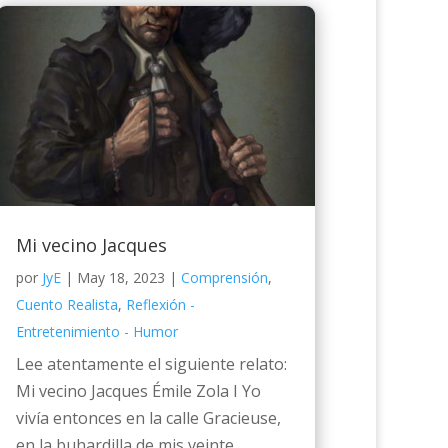
Mi vecino Jacques
por
JyE
|
May 18, 2023
|
Comprensión
,
Cuento Realista
,
Reflexión -
Entretenimiento - Humor
Lee atentamente el siguiente relato:
Mi vecino Jacques Émile Zola I Yo
vivía entonces en la calle Gracieuse,
en la buhardilla de mis veinte...