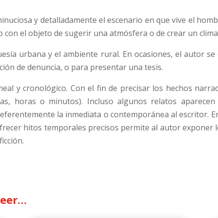
minuciosa y detalladamente el escenario en que vive el homb
con el objeto de sugerir una atmósfera o de crear un clima 
guesía urbana y el ambiente rural. En ocasiones, el autor se
ción de denuncia, o para presentar una tesis.
ineal y cronológico. Con el fin de precisar los hechos narr
días, horas o minutos). Incluso algunos relatos aparece
eferentemente la inmediata o contemporánea al escritor. En
 ofrecer hitos temporales precisos permite al autor exponer 
icción.
leer…