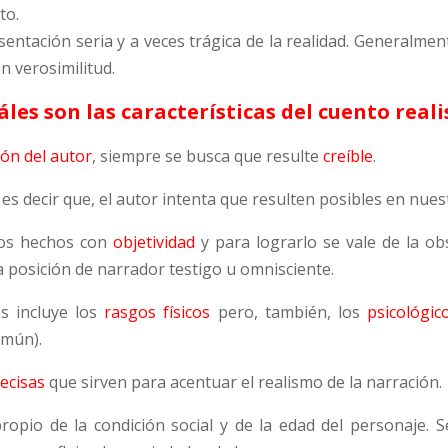
to.
sentación seria y a veces trágica de la realidad. Generalmen
n verosimilitud.
áles son las características del cuento reali
ón del autor
, siempre se busca que resulte
creíble
.
, es decir que, el autor intenta que resulten posibles en nues
r los hechos con
objetividad
y para lograrlo se vale de la obs
a posición de narrador testigo u omnisciente.
es incluye los
rasgos físicos
pero, también, los
psicológic
omún).
recisas
que sirven para acentuar el realismo de la narración.
ropio de la condición social y de la edad del personaje. S