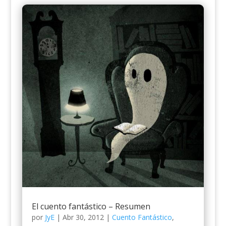
El cuento fantástico – Resumen
por
JyE
|
Abr 30, 2012
|
Cuento Fantástico
,