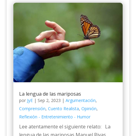
La lengua de las mariposas
por
JyE
|
Sep 2, 2023
|
Argumentación
,
Comprensión
,
Cuento Realista
,
Opinión
,
Reflexión - Entretenimiento - Humor
Lee atentamente el siguiente relato: La
lengua de las mariposas Manuel Rivas