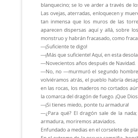
blanquecino; se lo ve arder a través de 
Las ovejas, aterradas, enloquecen y muere
tan inmensa que los muros de las torres
aparecen dispersas aquí y allá, sobre lo
monstruo y habrán fracasado, como frac
―¡Suficiente te digo!
―¡Más que suficiente! Aquí, en esta desola
―Novecientos años después de Navidad.
―No, no ―murmuró el segundo hombre con
volviéramos atrás, el pueblo habría desapa
en las rocas, los maderos no cortados aún
la comarca del dragón de fuego. ¡Que Dio
―¡Si tienes miedo, ponte tu armadura!
―¿Para qué? El dragón sale de la nada;
armadura, moriremos ataviados.
Enfundado a medias en el corselete de pla