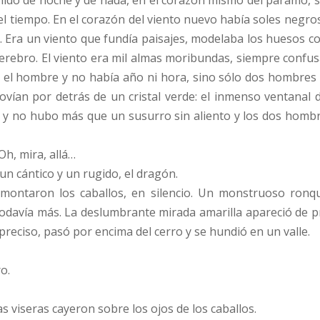
hido de noche y de nada, en el corazón mismo del páramo, 
el tiempo. En el corazón del viento nuevo había soles negros
e. Era un viento que fundía paisajes, modelaba los huesos 
erebro. El viento era mil almas moribundas, siempre confus
ara el hombre y no había año ni hora, sino sólo dos hombres
vían por detrás de un cristal verde: el inmenso ventanal 
ió y no hubo más que un susurro sin aliento y los dos hom
, mira, allá…
un cántico y un rugido, el dragón.
montaron los caballos, en silencio. Un monstruoso ronqu
todavía más. La deslumbrante mirada amarilla apareció de pr
reciso, pasó por encima del cerro y se hundió en un valle.
o.
 viseras cayeron sobre los ojos de los caballos.