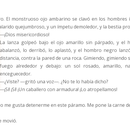
ro. El monstruoso ojo ambarino se clavó en los hombres 
larido quejumbroso, y un ímpetu demoledor, y la bestia pro
―¡Dios misericordioso!
La lanza golpeó bajo el ojo amarillo sin párpado, y el 
abalanzó, lo derribó, lo aplastó, y el hombro negro lanz
distancia, contra la pared de una roca. Gimiendo, gimiendo 
fuego alrededor y debajo: un sol rosado, amarillo, 
enceguecedor.
―¿Viste? ―gritó una voz―. ¿No te lo había dicho?
―¡Sí! ¡Sí! ¡Un caballero con armadura! ¡Lo atropellamos!
 me gusta detenerme en este páramo. Me pone la carne de g
e movió.