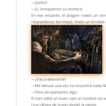
―¡Señor!
―Sí, invoquemos su nombre.
En ese instante, el dragón rodeó un cer
resplandores bermejos. Hubo un terrible a
―¿Vas a detenerte?
―Me detuve una vez; no encontré nada. No
―Pero atropellamos algo.
El tren silbó un buen rato; el hombre no s
Una ráfaga de humo dividió la niebla.