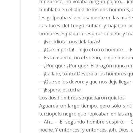
tenebroso, no volaba ningún pájaro. Tie
temblaba en el alma de los dos hombres, en
les golpeaba silenciosamente en las muñec
Las luces del fuego subían y bajaban p
hombres espiaba la respiración débil y fría
―¡No, idiota, nos delatarás!
―¡Qué importa! ―dijo el otro hombre―. El d
―Es la muerte, no el sueño, lo que busc
―¿Por qué? ¿Por qué? ¡El dragón nunca en
―¡Cállate, tonto! Devora a los hombres qu
―¡Que se los devore y que nos deje llegar 
―¡Espera, escucha!
Los dos hombres se quedaron quietos.
Aguardaron largo tiempo, pero sólo sintie
terciopelo negro que repicaban en las arg
―Ah… ―El segundo hombre suspiró. ―Qué 
noche. Y entonces, y entonces, ¡oh, Dios, 