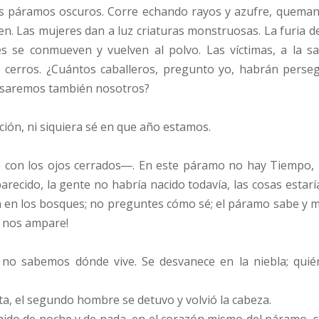
los páramos oscuros. Corre echando rayos y azufre, queman
n. Las mujeres dan a luz criaturas monstruosas. La furia d
 se conmueven y vuelven al polvo. Las víctimas, a la sal
s cerros. ¿Cuántos caballeros, pregunto yo, habrán perse
asaremos también nosotros?
ción, ni siquiera sé en que año estamos.
 los ojos cerrados―. En este páramo no hay Tiempo, hay
recido, la gente no habría nacido todavía, las cosas estarí
 en los bosques; no preguntes cómo sé; el páramo sabe y me 
s nos ampare!
 no sabemos dónde vive. Se desvanece en la niebla; quié
ta, el segundo hombre se detuvo y volvió la cabeza.