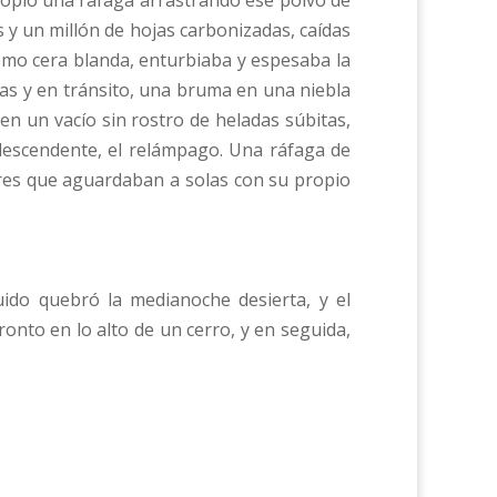
sopló una ráfaga arrastrando ese polvo de
 y un millón de hojas carbonizadas, caídas
como cera blanda, enturbiaba y espesaba la
as y en tránsito, una bruma en una niebla
 en un vacío sin rostro de heladas súbitas,
descendente, el relámpago. Una ráfaga de
bres que aguardaban a solas con su propio
ido quebró la medianoche desierta, y el
onto en lo alto de un cerro, y en seguida,