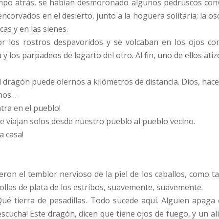
mpo atrás, se habían desmoronado algunos pedruscos convi
corvados en el desierto, junto a la hoguera solitaria; la osc
as y en las sienes.
or los rostros despavoridos y se volcaban en los ojos co
 y los parpadeos de lagarto del otro. Al fin, uno de ellos ati
ragón puede olernos a kilómetros de distancia. Dios, hace frí
amos…
tra en el pueblo!
e viajan solos desde nuestro pueblo al pueblo vecino.
a casa!
ron el temblor nervioso de la piel de los caballos, como t
ollas de plata de los estribos, suavemente, suavemente.
tierra de pesadillas. Todo sucede aquí. Alguien apaga el
escucha! Este dragón, dicen que tiene ojos de fuego, y un al