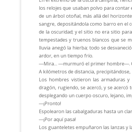
En el extremo de la oscura campiña, henc
los relojes que usaban polvo para contar 
de un árbol otoñal, más allá del horizont
sangre, depositándola como barro en el c
de la oscuridad; y el sitio no era sitio p
tempestades y truenos blancos que se mo
lluvia anegó la hierba; todo se desvanec
ardor, en un tiempo frío.
―Mira… ―murmuró el primer hombre―. Oh
A kilómetros de distancia, precipitándose, 
Los hombres vistieron las armaduras y 
dragón, rugiendo, se acercó, y se acercó 
desplegando un cuerpo oscuro, lejano, imp
―¡Pronto!
Espolearon las cabalgaduras hasta un clar
―¡Por aquí pasa!
Los guanteletes empuñaron las lanzas y las