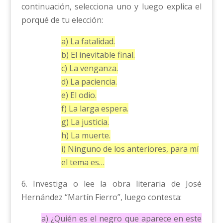
continuación, selecciona uno y luego explica el
porqué de tu elección:
a) La fatalidad.
b) El inevitable final.
c) La venganza.
d) La paciencia.
e) El odio.
f) La larga espera.
g) La justicia.
h) La muerte.
i) Ninguno de los anteriores, para mí
el tema es…
6. Investiga o lee la obra literaria de José
Hernández “Martín Fierro”, luego contesta:
a) ¿Quién es el negro que aparece en este