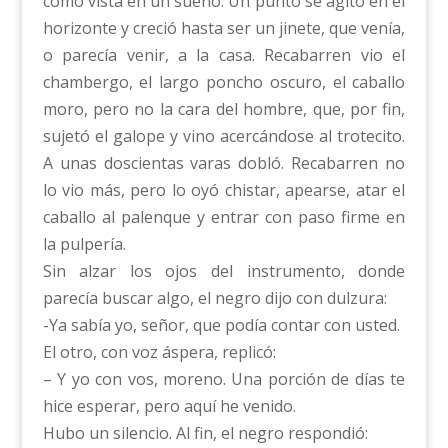
como vista en un sueño. Un punto se agitó en el
horizonte y creció hasta ser un jinete, que venía,
o parecía venir, a la casa. Recabarren vio el
chambergo, el largo poncho oscuro, el caballo
moro, pero no la cara del hombre, que, por fin,
sujetó el galope y vino acercándose al trotecito.
A unas doscientas varas dobló. Recabarren no
lo vio más, pero lo oyó chistar, apearse, atar el
caballo al palenque y entrar con paso firme en
la pulpería.
Sin alzar los ojos del instrumento, donde
parecía buscar algo, el negro dijo con dulzura:
-Ya sabía yo, señor, que podía contar con usted.
El otro, con voz áspera, replicó:
– Y yo con vos, moreno. Una porción de días te
hice esperar, pero aquí he venido.
Hubo un silencio. Al fin, el negro respondió: