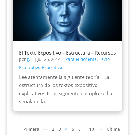
El Texto Expositivo – Estructura – Recursos
por
JyE
|
Jul 25, 2014
|
Para el docente
,
Texto
Explicativo-Expositivo
Lee atentamente la siguiente teoría: La
estructura de los textos expositivo-
explicativos En el siguiente ejemplo se ha
señalado la...
Primera
««
2
3
4
5
6
10
»»
Última