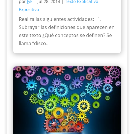
por
JyE
|
Jul 28, 2014
|
Texto Explicativo-
Expositivo
Realiza las siguientes actividades: 1.
Subrayar las definiciones que aparecen en
este texto ¿Qué conceptos se definen? Se
llama “disco...