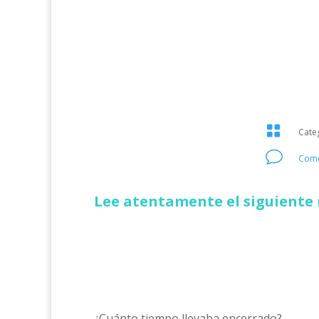

Cate
v
Come
Lee atentamente el siguiente 
¿Cuánto tiempo llevaba encerrado?