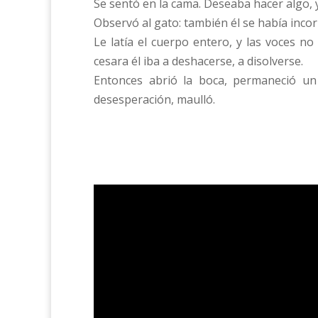
Se sentó en la cama. Deseaba hacer algo, 
Observó al gato: también él se había inc
Le latía el cuerpo entero, y las voces n
cesara él iba a deshacerse, a disolverse.
Entonces abrió la boca, permaneció un 
desesperación, maulló.