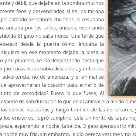
llenta y débil, que dejaba en la sombra muchos
mente feos y desvencijados si se los miraba
el listeado de colores chillones, le resultaba
eto; andaba por las calles, andaba, esperando
hibida. El gato no salía nunca. Una tarde que
esenció desde la puerta cómo limpiaba la
i siquiera en ese momento dejaba la pieza: a
o y su plumero, se iba desplazando hasta que
impio; raras veces había descuidos, y entonces
de advertencia, no de amenaza, y el animal se
 que aprovecharan la ocasión para echarlo de
stinto de comodidad? Fuera lo que fuese, él
 especie de sabiduría con lo que en el animal era miedo o mol
as salidas matutinas y luego también de las de la tarde; y
los encierros, logró cumplirlo. Leía un librito de tapas ne
eza, esperando la noche, la salida. El gato apenas si lo mira
noche muy fría, sin embargo, le dio pereza vestirse y no sa