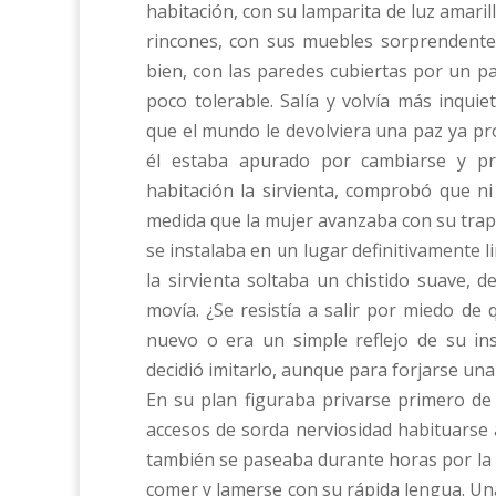
habitación, con su lamparita de luz amari
rincones, con sus muebles sorprendente
bien, con las paredes cubiertas por un pap
poco tolerable. Salía y volvía más inqui
que el mundo le devolviera una paz ya pro
él estaba apurado por cambiarse y pr
habitación la sirvienta, comprobó que n
medida que la mujer avanzaba con su trap
se instalaba en un lugar definitivamente l
la sirvienta soltaba un chistido suave, 
movía. ¿Se resistía a salir por miedo de
nuevo o era un simple reflejo de su in
decidió imitarlo, aunque para forjarse una
En su plan figuraba privarse primero de l
accesos de sorda nerviosidad habituarse a 
también se paseaba durante horas por la pi
comer y lamerse con su rápida lengua. Una 