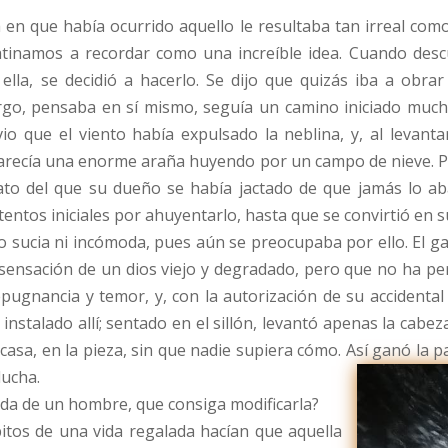
en que había ocurrido aquello le resultaba tan irreal como
tinamos a recordar como una increíble idea. Cuando descu
ella, se decidió a hacerlo. Se dijo que quizás iba a obra
argo, pensaba en sí mismo, seguía un camino iniciado mucho
o que el viento había expulsado la neblina, y, al levantar
arecía una enorme araña huyendo por un campo de nieve. Per
to del que su dueño se había jactado de que jamás lo ab
ntentos iniciales por ahuyentarlo, hasta que se convirtió en 
sucia ni incómoda, pues aún se preocupaba por ello. El gat
 sensación de un dios viejo y degradado, pero que no ha per
pugnancia y temor, y, con la autorización de su accidental 
instalado allí; sentado en el sillón, levantó apenas la cabe
 casa, en la pieza, sin que nadie supiera cómo. Así ganó la 
lucha.
vida de un hombre, que consiga modificarla?
ábitos de una vida regalada hacían que aquella