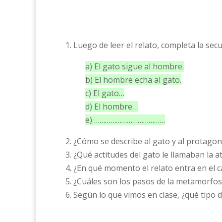
1. Luego de leer el relato, completa la sec
a) El gato sigue al hombre.
b) El hombre echa al gato.
c) El gato…
d) El hombre…
e) …………………………………
2. ¿Cómo se describe al gato y al protagon
3. ¿Qué actitudes del gato le llamaban la 
4. ¿En qué momento el relato entra en el 
5. ¿Cuáles son los pasos de la metamorfos
6. Según lo que vimos en clase, ¿qué tipo d