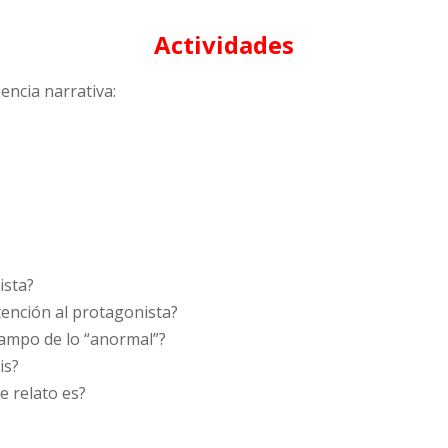
Actividades
uencia narrativa:
ista?
atención al protagonista?
campo de lo “anormal”?
is?
e relato es?