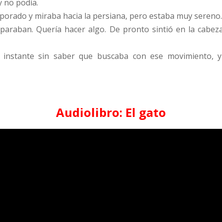
y no podía.
orporado y miraba hacia la persiana, pero estaba muy sereno
o paraban. Quería hacer algo. De pronto sintió en la cabe
instante sin saber que buscaba con ese movimiento, y 
Audiolibro: El gato