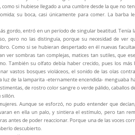
 como si hubiese llegado a una cumbre desde la que no ten
comida; su boca, casi únicamente para comer. La barba le
 gordo, entró en un período de singular beatitud. Tenía la v
so, pero no las distinguía, porque su necesidad de ver qu
ibro. Como si se hubieran despertado en él nuevas facultades
n ver sombras tan complejas, matices tan sutiles, que ese
mo. También su olfato debía haber crecido, pues los más
inar vastos bosques violáceos, el sonido de las olas contr
 luz de la lamparita -eternamente encendida- menguaba hast
stimentas, de rostro color sangre o verde pálido, caballos d
sillón.
mujeres. Aunque se esforzó, no pudo entender que decían,
varan en ella un palo, y sintiera el estímulo, pero tan 
as antes de poder reaccionar. Porque una de las voces corre
aberlo descubierto.