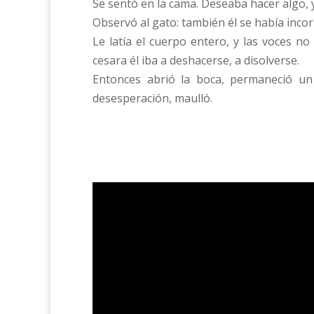
Se sentó en la cama. Deseaba hacer algo, 
Observó al gato: también él se había inc
Le latía el cuerpo entero, y las voces n
cesara él iba a deshacerse, a disolverse.
Entonces abrió la boca, permaneció un 
desesperación, maulló.