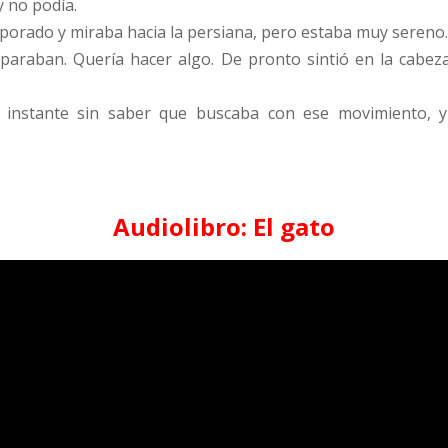
y no podía.
orporado y miraba hacia la persiana, pero estaba muy sereno
o paraban. Quería hacer algo. De pronto sintió en la cabe
instante sin saber que buscaba con ese movimiento, y 
Audiolibro: El gato