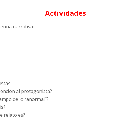
Actividades
uencia narrativa:
ista?
atención al protagonista?
campo de lo “anormal”?
is?
e relato es?