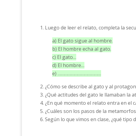
1. Luego de leer el relato, completa la sec
a) El gato sigue al hombre.
b) El hombre echa al gato.
c) El gato…
d) El hombre…
e) …………………………………
2. ¿Cómo se describe al gato y al protagon
3. ¿Qué actitudes del gato le llamaban la 
4. ¿En qué momento el relato entra en el 
5. ¿Cuáles son los pasos de la metamorfos
6. Según lo que vimos en clase, ¿qué tipo d