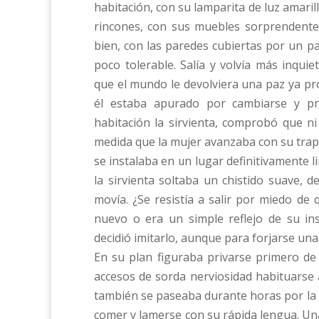
habitación, con su lamparita de luz amari
rincones, con sus muebles sorprendente
bien, con las paredes cubiertas por un pap
poco tolerable. Salía y volvía más inqui
que el mundo le devolviera una paz ya pro
él estaba apurado por cambiarse y pr
habitación la sirvienta, comprobó que n
medida que la mujer avanzaba con su trap
se instalaba en un lugar definitivamente l
la sirvienta soltaba un chistido suave, 
movía. ¿Se resistía a salir por miedo de
nuevo o era un simple reflejo de su in
decidió imitarlo, aunque para forjarse una
En su plan figuraba privarse primero de l
accesos de sorda nerviosidad habituarse a 
también se paseaba durante horas por la pi
comer y lamerse con su rápida lengua. Una 