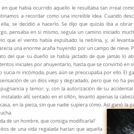
en que había ocurrido aquello le resultaba tan irreal como
tinamos a recordar como una increíble idea. Cuando descu
ella, se decidió a hacerlo. Se dijo que quizás iba a obra
argo, pensaba en sí mismo, seguía un camino iniciado mucho
o que el viento había expulsado la neblina, y, al levantar
arecía una enorme araña huyendo por un campo de nieve. Per
to del que su dueño se había jactado de que jamás lo ab
ntentos iniciales por ahuyentarlo, hasta que se convirtió en 
sucia ni incómoda, pues aún se preocupaba por ello. El gat
 sensación de un dios viejo y degradado, pero que no ha per
pugnancia y temor, y, con la autorización de su accidental 
instalado allí; sentado en el sillón, levantó apenas la cabe
 casa, en la pieza, sin que nadie supiera cómo. Así ganó la 
lucha.
vida de un hombre, que consiga modificarla?
ábitos de una vida regalada hacían que aquella