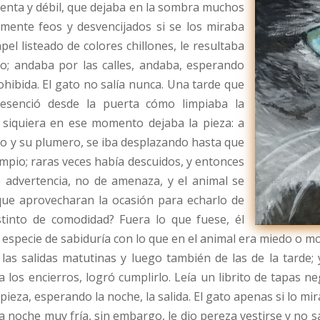
llenta y débil, que dejaba en la sombra muchos
mente feos y desvencijados si se los miraba
el listeado de colores chillones, le resultaba
eto; andaba por las calles, andaba, esperando
hibida. El gato no salía nunca. Una tarde que
esenció desde la puerta cómo limpiaba la
i siquiera en ese momento dejaba la pieza: a
o y su plumero, se iba desplazando hasta que
impio; raras veces había descuidos, y entonces
de advertencia, no de amenaza, y el animal se
 que aprovecharan la ocasión para echarlo de
stinto de comodidad? Fuera lo que fuese, él
 especie de sabiduría con lo que en el animal era miedo o mol
as salidas matutinas y luego también de las de la tarde; y
los encierros, logró cumplirlo. Leía un librito de tapas ne
eza, esperando la noche, la salida. El gato apenas si lo mira
noche muy fría, sin embargo, le dio pereza vestirse y no sa