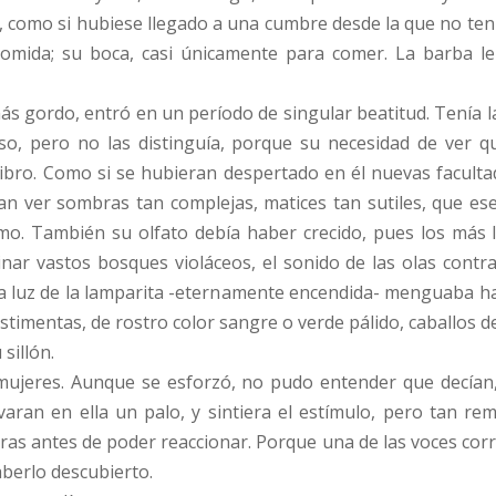
 como si hubiese llegado a una cumbre desde la que no ten
comida; su boca, casi únicamente para comer. La barba le
 gordo, entró en un período de singular beatitud. Tenía la v
so, pero no las distinguía, porque su necesidad de ver qu
ibro. Como si se hubieran despertado en él nuevas facultades
n ver sombras tan complejas, matices tan sutiles, que ese
mo. También su olfato debía haber crecido, pues los más
inar vastos bosques violáceos, el sonido de las olas contr
 luz de la lamparita -eternamente encendida- menguaba hast
stimentas, de rostro color sangre o verde pálido, caballos d
sillón.
mujeres. Aunque se esforzó, no pudo entender que decían,
varan en ella un palo, y sintiera el estímulo, pero tan 
as antes de poder reaccionar. Porque una de las voces corre
aberlo descubierto.