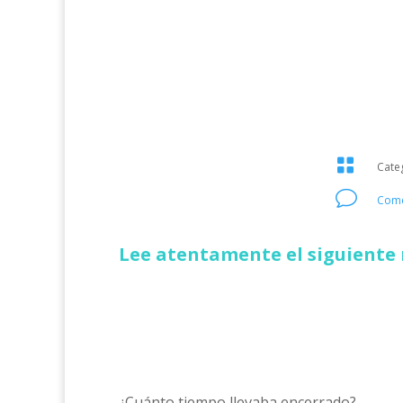

Cate
v
Come
Lee atentamente el siguiente 
¿Cuánto tiempo llevaba encerrado?