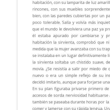
habitación, con su lamparita de luz amari
rincones, con sus muebles sorprendente
bien, con las paredes cubiertas por un pap
poco tolerable. Salía y volvía más inqui
que el mundo le devolviera una paz ya pro
él estaba apurado por cambiarse y pr
habitación la sirvienta, comprobó que n
medida que la mujer avanzaba con su trap
se instalaba en un lugar definitivamente l
la sirvienta soltaba un chistido suave, 
movía. ¿Se resistía a salir por miedo de
nuevo o era un simple reflejo de su in
decidió imitarlo, aunque para forjarse una
En su plan figuraba privarse primero de l
accesos de sorda nerviosidad habituarse a 
también se paseaba durante horas por la pi
comer y lamerse con su rápida lengua. Una 