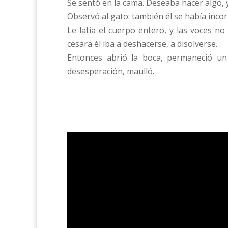
Se sentó en la cama. Deseaba hacer algo, 
Observó al gato: también él se había inc
Le latía el cuerpo entero, y las voces n
cesara él iba a deshacerse, a disolverse.
Entonces abrió la boca, permaneció un 
desesperación, maulló.