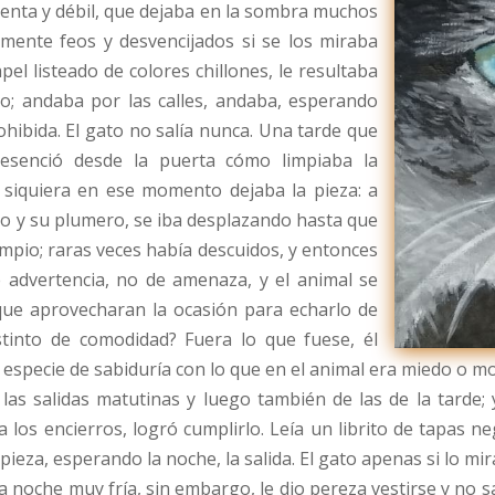
llenta y débil, que dejaba en la sombra muchos
mente feos y desvencijados si se los miraba
el listeado de colores chillones, le resultaba
eto; andaba por las calles, andaba, esperando
hibida. El gato no salía nunca. Una tarde que
esenció desde la puerta cómo limpiaba la
i siquiera en ese momento dejaba la pieza: a
o y su plumero, se iba desplazando hasta que
impio; raras veces había descuidos, y entonces
de advertencia, no de amenaza, y el animal se
 que aprovecharan la ocasión para echarlo de
stinto de comodidad? Fuera lo que fuese, él
 especie de sabiduría con lo que en el animal era miedo o mol
as salidas matutinas y luego también de las de la tarde; y
los encierros, logró cumplirlo. Leía un librito de tapas ne
eza, esperando la noche, la salida. El gato apenas si lo mira
noche muy fría, sin embargo, le dio pereza vestirse y no sa