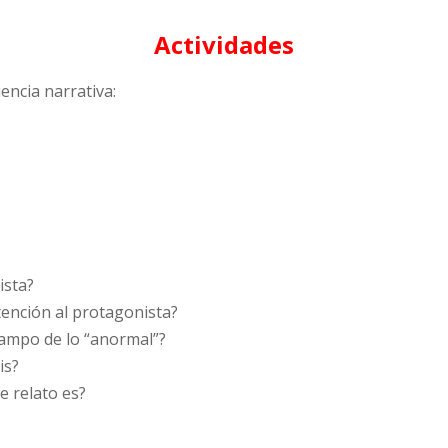
Actividades
uencia narrativa:
ista?
atención al protagonista?
campo de lo “anormal”?
is?
e relato es?