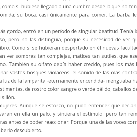
 como si hubiese llegado a una cumbre desde la que no ten
comida; su boca, casi únicamente para comer. La barba le
 gordo, entró en un período de singular beatitud. Tenía la v
so, pero no las distinguía, porque su necesidad de ver qu
ibro. Como si se hubieran despertado en él nuevas facultades
n ver sombras tan complejas, matices tan sutiles, que ese
mo. También su olfato debía haber crecido, pues los más
inar vastos bosques violáceos, el sonido de las olas contr
 luz de la lamparita -eternamente encendida- menguaba hast
stimentas, de rostro color sangre o verde pálido, caballos d
sillón.
mujeres. Aunque se esforzó, no pudo entender que decían,
varan en ella un palo, y sintiera el estímulo, pero tan 
as antes de poder reaccionar. Porque una de las voces corre
aberlo descubierto.