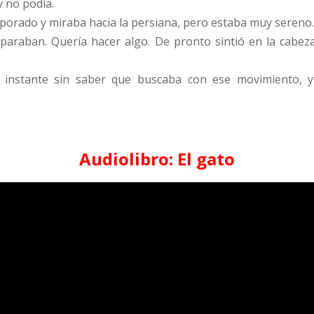
y no podía.
orporado y miraba hacia la persiana, pero estaba muy sereno
o paraban. Quería hacer algo. De pronto sintió en la cabe
instante sin saber que buscaba con ese movimiento, y 
Audiolibro: El gato