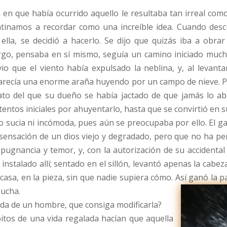
en que había ocurrido aquello le resultaba tan irreal como
tinamos a recordar como una increíble idea. Cuando descu
ella, se decidió a hacerlo. Se dijo que quizás iba a obra
argo, pensaba en sí mismo, seguía un camino iniciado mucho
o que el viento había expulsado la neblina, y, al levantar
arecía una enorme araña huyendo por un campo de nieve. Per
to del que su dueño se había jactado de que jamás lo ab
ntentos iniciales por ahuyentarlo, hasta que se convirtió en 
sucia ni incómoda, pues aún se preocupaba por ello. El gat
 sensación de un dios viejo y degradado, pero que no ha per
pugnancia y temor, y, con la autorización de su accidental 
instalado allí; sentado en el sillón, levantó apenas la cabe
 casa, en la pieza, sin que nadie supiera cómo. Así ganó la 
lucha.
vida de un hombre, que consiga modificarla?
ábitos de una vida regalada hacían que aquella