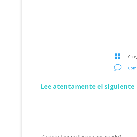

Cate
v
Come
Lee atentamente el siguiente 
¿Cuánto tiempo llevaba encerrado?