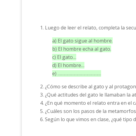
1. Luego de leer el relato, completa la sec
a) El gato sigue al hombre.
b) El hombre echa al gato.
c) El gato…
d) El hombre…
e) …………………………………
2. ¿Cómo se describe al gato y al protagon
3. ¿Qué actitudes del gato le llamaban la 
4. ¿En qué momento el relato entra en el 
5. ¿Cuáles son los pasos de la metamorfos
6. Según lo que vimos en clase, ¿qué tipo d