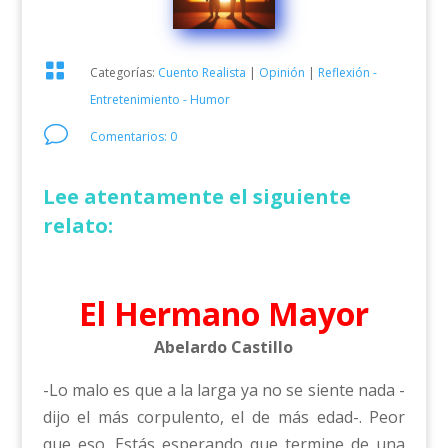

Categorías:
Cuento Realista
|
Opinión
|
Reflexión -
Entretenimiento - Humor
v
Comentarios: 0
Lee atentamente el siguiente
relato:
El Hermano Mayor
Abelardo Castillo
-Lo malo es que a la larga ya no se siente nada -
dijo el más corpulento, el de más edad-. Peor
que eso. Estás esperando que termine de una