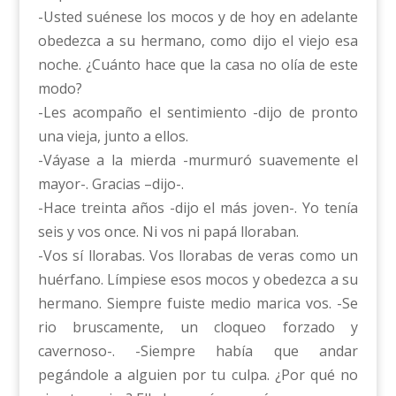
-Usted suénese los mocos y de hoy en adelante
obedezca a su hermano, como dijo el viejo esa
noche. ¿Cuánto hace que la casa no olía de este
modo?
-Les acompaño el sentimiento -dijo de pronto
una vieja, junto a ellos.
-Váyase a la mierda -murmuró suavemente el
mayor-. Gracias –dijo-.
-Hace treinta años -dijo el más joven-. Yo tenía
seis y vos once. Ni vos ni papá lloraban.
-Vos sí llorabas. Vos llorabas de veras como un
huérfano. Límpiese esos mocos y obedezca a su
hermano. Siempre fuiste medio marica vos. -Se
rio bruscamente, un cloqueo forzado y
cavernoso-. -Siempre había que andar
pegándole a alguien por tu culpa. ¿Por qué no