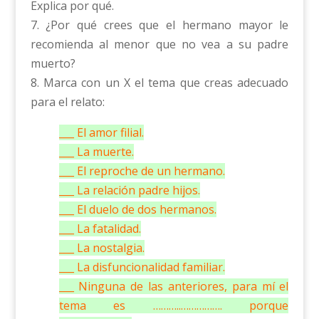
Explica por qué.
7. ¿Por qué crees que el hermano mayor le
recomienda al menor que no vea a su padre
muerto?
8. Marca con un X el tema que creas adecuado
para el relato:
___ El amor filial.
___ La muerte.
___ El reproche de un hermano.
___ La relación padre hijos.
___ El duelo de dos hermanos.
___ La fatalidad.
___ La nostalgia.
___ La disfuncionalidad familiar.
___ Ninguna de las anteriores, para mí el
tema es ………..……………. porque