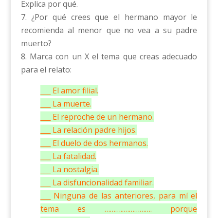
Explica por qué.
7. ¿Por qué crees que el hermano mayor le
recomienda al menor que no vea a su padre
muerto?
8. Marca con un X el tema que creas adecuado
para el relato:
___ El amor filial.
___ La muerte.
___ El reproche de un hermano.
___ La relación padre hijos.
___ El duelo de dos hermanos.
___ La fatalidad.
___ La nostalgia.
___ La disfuncionalidad familiar.
___ Ninguna de las anteriores, para mí el
tema es ………..……………. porque