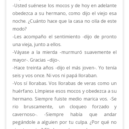
-Usted suénese los mocos y de hoy en adelante
obedezca a su hermano, como dijo el viejo esa
noche. ¿Cuánto hace que la casa no olía de este
modo?
-Les acompaño el sentimiento -dijo de pronto
una vieja, junto a ellos.
-Váyase a la mierda -murmuró suavemente el
mayor-. Gracias –dijo-.
-Hace treinta años -dijo el más joven-. Yo tenía
seis y vos once. Ni vos ni papá lloraban.
-Vos sí llorabas. Vos llorabas de veras como un
huérfano. Límpiese esos mocos y obedezca a su
hermano. Siempre fuiste medio marica vos. -Se
rio bruscamente, un cloqueo forzado y
cavernoso-. -Siempre había que andar
pegándole a alguien por tu culpa. ¿Por qué no