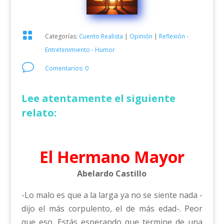

Categorías:
Cuento Realista
|
Opinión
|
Reflexión -
Entretenimiento - Humor
v
Comentarios: 0
Lee atentamente el siguiente
relato:
El Hermano Mayor
Abelardo Castillo
-Lo malo es que a la larga ya no se siente nada -
dijo el más corpulento, el de más edad-. Peor
que eso. Estás esperando que termine de una