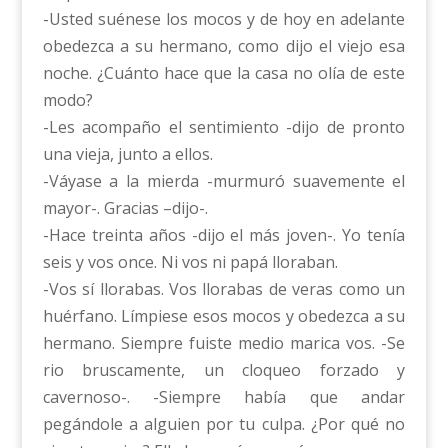
-Usted suénese los mocos y de hoy en adelante
obedezca a su hermano, como dijo el viejo esa
noche. ¿Cuánto hace que la casa no olía de este
modo?
-Les acompaño el sentimiento -dijo de pronto
una vieja, junto a ellos.
-Váyase a la mierda -murmuró suavemente el
mayor-. Gracias –dijo-.
-Hace treinta años -dijo el más joven-. Yo tenía
seis y vos once. Ni vos ni papá lloraban.
-Vos sí llorabas. Vos llorabas de veras como un
huérfano. Límpiese esos mocos y obedezca a su
hermano. Siempre fuiste medio marica vos. -Se
rio bruscamente, un cloqueo forzado y
cavernoso-. -Siempre había que andar
pegándole a alguien por tu culpa. ¿Por qué no