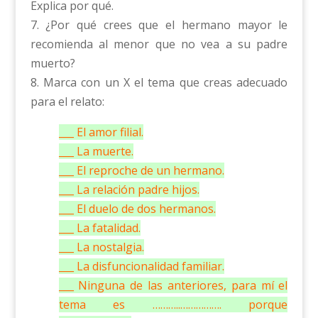
Explica por qué.
7. ¿Por qué crees que el hermano mayor le
recomienda al menor que no vea a su padre
muerto?
8. Marca con un X el tema que creas adecuado
para el relato:
___ El amor filial.
___ La muerte.
___ El reproche de un hermano.
___ La relación padre hijos.
___ El duelo de dos hermanos.
___ La fatalidad.
___ La nostalgia.
___ La disfuncionalidad familiar.
___ Ninguna de las anteriores, para mí el
tema es ………..……………. porque