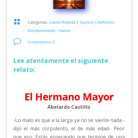

Categorías:
Cuento Realista
|
Opinión
|
Reflexión -
Entretenimiento - Humor
v
Comentarios: 0
Lee atentamente el siguiente
relato:
El Hermano Mayor
Abelardo Castillo
-Lo malo es que a la larga ya no se siente nada -
dijo el más corpulento, el de más edad-. Peor
que eso. Estás esperando que termine de una