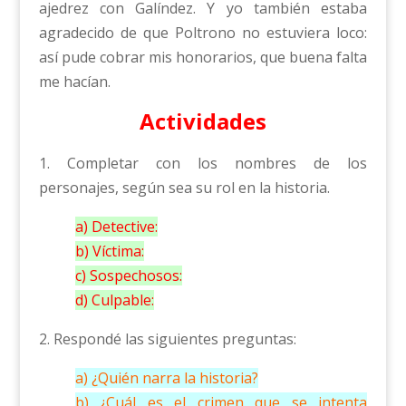
ajedrez con Galíndez. Y yo también estaba
agradecido de que Poltrono no estuviera loco:
así pude cobrar mis honorarios, que buena falta
me hacían.
Actividades
1. Completar con los nombres de los
personajes, según sea su rol en la historia.
a) Detective:
b) Víctima:
c) Sospechosos:
d) Culpable:
2. Respondé las siguientes preguntas:
a) ¿Quién narra la historia?
b) ¿Cuál es el crimen que se intenta