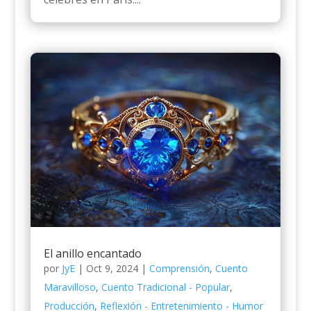
El anillo encantado
por
JyE
|
Oct 9, 2024
|
Comprensión
,
Cuento
Maravilloso
,
Cuento Tradicional - Popular
,
Producción
,
Reflexión - Entretenimiento - Humor