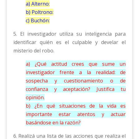
a) Alterno:
b) Poltrono:
c) Buchón:
5. El investigador utiliza su inteligencia para
identificar quién es el culpable y develar el
misterio del robo.
a) ¿Qué actitud crees que sume un
investigador frente a la realidad: de
sospecha y cuestionamiento o de
confianza y aceptación? Justifica tu
opinión.
b) ¿En qué situaciones de la vida es
importante estar atentos y actuar
basándose en la razón?
6. Realizá una lista de las acciones que realiza el