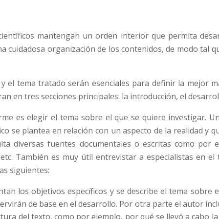
ientíficos mantengan un orden interior que permita desarr
na cuidadosa organización de los contenidos, de modo tal q
.
jo y el tema tratado serán esenciales para definir la mejor 
an en tres secciones principales: la introducción, el desarrol
rme es elegir el tema sobre el que se quiere investigar. 
fico se plantea en relación con un aspecto de la realidad y 
sulta diversas fuentes documentales o escritas como por ej
, etc. También es muy útil entrevistar a especialistas en e
as siguientes:
tan los objetivos específicos y se describe el tema sobre el
rvirán de base en el desarrollo. Por otra parte el autor inc
ctura del texto, como por ejemplo, por qué se llevó a cabo la