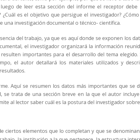
r, luego de leer esta sección del informe el receptor deb
? ¿Cuál es el objetivo que persigue el investigador? ¿Có
 de una investigación documental o técnico- científica.
esencia del trabajo, ya que es aquí donde se exponen los da
ocumental, el investigador organizará la información reuni
 resulten importantes para el desarrollo del tema elegido.
mpo, el autor detallará los materiales utilizados y descr
esultados.
forme. Aquí se resumen los datos más importantes que se de
, se trata de una sección breve en la que el autor incluy
mite al lector saber cuál es la postura del investigador sobr
de ciertos elementos que lo completan y que se denominan
trabajo, la institución a la que pertenece, la estructura inte