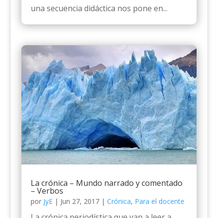
una secuencia didáctica nos pone en...
La crónica – Mundo narrado y comentado
– Verbos
por
JyE
|
Jun 27, 2017
|
Crónica
,
Para el docente
La crónica periodística que van a leer a