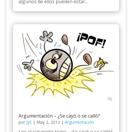
algunos de ellos pueden estar...
Argumentación – ¿Se cayó o se calló?
por
JyE
|
May 2, 2012
|
Argumentación
Lee el siguiente texto: ¿Se cayó o se calló?