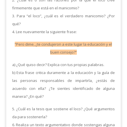
2. ¿Cuál es o son las razones por la que el loco cree
firmemente que está en el manicomio?
3. Para “el loco”, ¿cuál es el verdadero manicomio? ¿Por
qué?
4. Lee nuevamente la siguiente frase:
“Pero dime, ¿te condujeron a este lugar la educación y el
buen consejo?”
a) ¿Qué quiso decir? Explica con tus propias palabras.
b) Esta frase critica duramente a la educación y la guía de
las personas responsables de impartirla, ¿estás de
acuerdo con ella? ¿Te sientes identificado de alguna
manera? ¿En qué?
5. ¿Cuál es la tesis que sostiene el loco? ¿Qué argumentos
da para sostenerla?
6. Realiza un texto argumentativo donde sostengas alguna