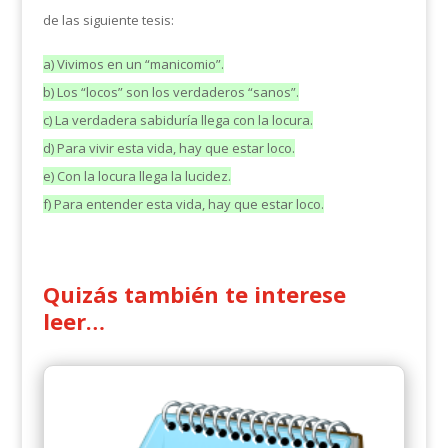
de las siguiente tesis:
a) Vivimos en un “manicomio”.
b) Los “locos” son los verdaderos “sanos”.
c) La verdadera sabiduría llega con la locura.
d) Para vivir esta vida, hay que estar loco.
e) Con la locura llega la lucidez.
f) Para entender esta vida, hay que estar loco.
Quizás también te interese
leer…