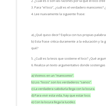
2. ¿Cuál es o son las razones por la que el loco cr
3. Para “el loco”, ¿cuál es el verdadero manicomio? 
4. Lee nuevamente la siguiente frase:
a) ¿Qué quiso decir? Explica con tus propias palabra
b) Esta frase critica duramente a la educación y la
qué?
5. ¿Cuál es la tesis que sostiene el loco? ¿Qué arg
6. Realiza un texto argumentativo donde sostengas a
a) Vivimos en un “manicomio”.
b) Los “locos” son los verdaderos “sanos”.
c) La verdadera sabiduría llega con la locura.
d) Para vivir esta vida, hay que estar loco.
e) Con la locura llega la lucidez.