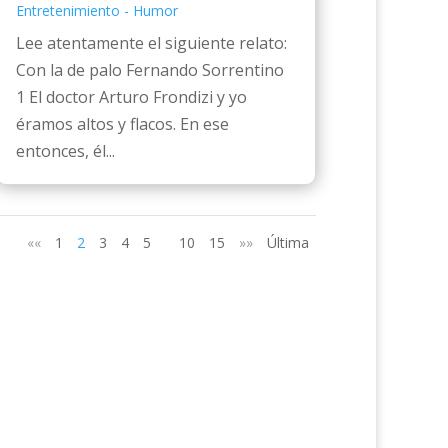
Entretenimiento - Humor
Lee atentamente el siguiente relato:
Con la de palo Fernando Sorrentino
1 El doctor Arturo Frondizi y yo
éramos altos y flacos. En ese
entonces, él...
««
1
2
3
4
5
10
15
»»
Última