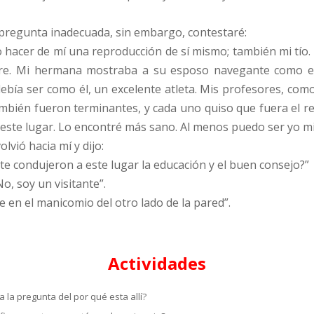
pregunta inadecuada, sin embargo, contestaré:
 hacer de mí una reproducción de sí mismo; también mi tío
dre. Mi hermana mostraba a su esposo navegante como el
bía ser como él, un excelente atleta. Mis profesores, como e
también fueron terminantes, y cada uno quiso que fuera el re
 este lugar. Lo encontré más sano. Al menos puedo ser yo m
lvió hacia mí y dijo:
¿te condujeron a este lugar la educación y el buen consejo?”
o, soy un visitante”.
ve en el manicomio del otro lado de la pared”.
Actividades
 la pregunta del por qué esta allí?