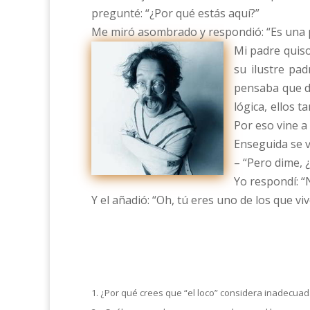
pregunté: “¿Por qué estás aquí?”
Me miró asombrado y respondió: “Es una 
Mi padre quiso
su ilustre pa
pensaba que de
lógica, ellos 
Por eso vine a
Enseguida se vo
– “Pero dime, 
Yo respondí: “N
Y el añadió: “Oh, tú eres uno de los que vi
1. ¿Por qué crees que “el loco” considera inadecuada