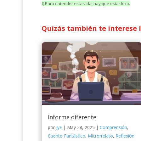
f) Para entender esta vida, hay que estar loco.
Quizás también te interese 
Informe diferente
por
JyE
|
May 28, 2025
|
Comprensión
,
Cuento Fantástico
,
Microrrelato
,
Reflexión