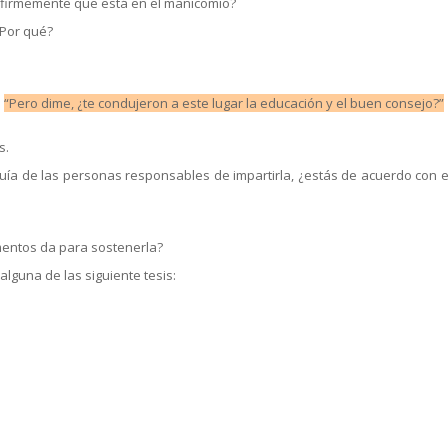
ee firmemente que está en el manicomio?
¿Por qué?
“Pero dime, ¿te condujeron a este lugar la educación y el buen consejo?”
s.
 guía de las personas responsables de impartirla, ¿estás de acuerdo con 
umentos da para sostenerla?
lguna de las siguiente tesis: