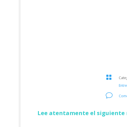

Cate
Entr
v
Come
Lee atentamente el siguiente 