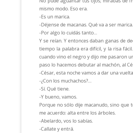
No pude aguantar tus ojos; mirabas de fre
mismo modo. Eso era.
-Es un marica.
-Déjense de macanas. Qué va a ser marica.
-Por algo lo cuidás tanto…
Y se reían. Y entonces daban ganas de deci
tiempo la palabra era difícil, y la risa f
cuando vino el negro y dijo me pasaron un
paso lo hacemos debutar al machón, al Cés
-César, esta noche vamos a dar una vuelt
-¿Con los muchachos?…
-Sí. Qué tiene.
-Y bueno, vamos.
Porque no sólo dije macanudo, sino que t
me acuerdo: alta entre los árboles.
-Abelardo, vos lo sabías.
-Callate y entrá.