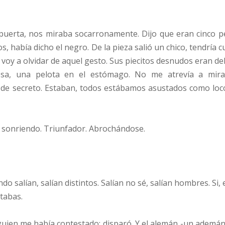
puerta, nos miraba socarronamente. Dijo que eran cinco pe
Dios, había dicho el negro. De la pieza salió un chico, tendr
voy a olvidar de aquel gesto. Sus piecitos desnudos eran del
sa, una pelota en el estómago. No me atrevía a mirar
e secreto. Estaban, todos estábamos asustados como loco
ía sonriendo. Triunfador. Abrochándose.
o salían, salían distintos. Salían no sé, salían hombres. Si, 
tabas.
Alguien me había contestado: disparó. Y el alemán -un ademán