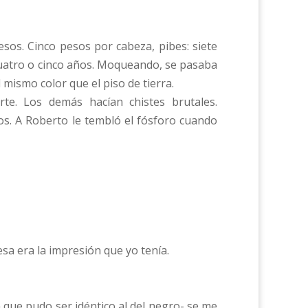
sos. Cinco pesos por cabeza, pibes: siete
ía cuatro o cinco años. Moqueando, se pasaba
 mismo color que el piso de tierra.
te. Los demás hacían chistes brutales.
s. A Roberto le tembló el fósforo cuando
esa era la impresión que yo tenía.
 que pudo ser idéntico al del negro- se me