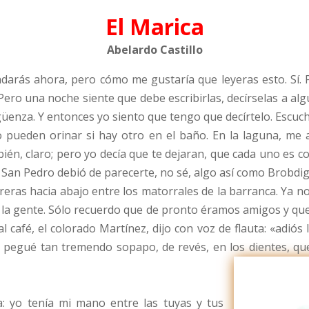
El Marica
Abelardo Castillo
arás ahora, pero cómo me gustaría que leyeras esto. Sí. 
 Pero una noche siente que debe escribirlas, decírselas a alg
güenza. Y entonces yo siento que tengo que decírtelo. Escuc
 pueden orinar si hay otro en el baño. En la laguna, me
mbién, claro; pero yo decía que te dejaran, que cada uno es 
 San Pedro debió de parecerte, no sé, algo así como Brobdig
rreras hacia abajo entre los matorrales de la barranca. Ya 
a la gente. Sólo recuerdo que de pronto éramos amigos y 
al café, el colorado Martínez, dijo con voz de flauta: «adiós
le pegué tan tremendo sopapo, de revés, en los dientes, q
a: yo tenía mi mano entre las tuyas y tus