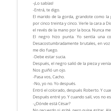
-¡Lo sabías!
-Entrá, te digo.
El marido de la gorda, grandote como la 
por cinco treinta y cinco. Verle la cara a 
el revés de la mano por la boca. Nunca me 
El negro hizo punta. Yo sentía una co
Desacostumbradamente brutales, en voz d
me dio fuego.
-Debe estar sucia.
Después, el negro salió de la pieza y ven
Nos guiñó un ojo.
-Pasa vos, Cacho.
-No, yo no. Yo después.
Entró el colorado, después Roberto. Y cuand
Después entré yo. Y cuando salí, vos no es
-¿Dónde está César?
No recuerdo si grité, pero quise gritar. 