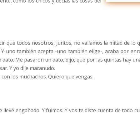
nte, como los chicos y decías las cosas del
r que todos nosotros, juntos, no valíamos la mitad de lo qu
ácil. Y uno también acepta -uno también elige-, acaba por en
 dato. Me pasaron un dato, dijo, que por las quintas hay u
ar. Y yo dije macanudo.
a con los muchachos. Quiero que vengas.
e llevé engañado. Y fuimos. Y vos te diste cuenta de todo c