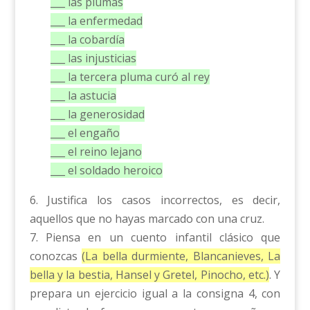
___ las plumas
___ la enfermedad
___ la cobardía
___ las injusticias
___ la tercera pluma curó al rey
___ la astucia
___ la generosidad
___ el engaño
___ el reino lejano
___ el soldado heroico
6. Justifica los casos incorrectos, es decir,
aquellos que no hayas marcado con una cruz.
7. Piensa en un cuento infantil clásico que
conozcas
(La bella durmiente, Blancanieves, La
bella y la bestia, Hansel y Gretel, Pinocho, etc.)
. Y
prepara un ejercicio igual a la consigna 4, con