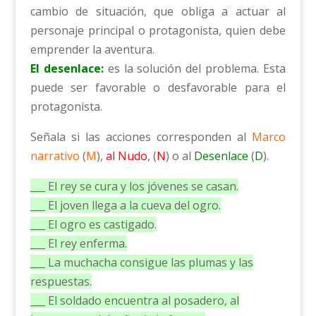
cambio de situación, que obliga a actuar al
personaje principal o protagonista, quien debe
emprender la aventura.
El desenlace:
es la solución del problema. Esta
puede ser favorable o desfavorable para el
protagonista.
Señala si las acciones corresponden al
Marco
narrativo
(
M
),
al Nudo
, (
N
) o al
Desenlace
(
D
).
___ El rey se cura y los jóvenes se casan.
___ El joven llega a la cueva del ogro.
___ El ogro es castigado.
___ El rey enferma.
___ La muchacha consigue las plumas y las
respuestas.
___ El soldado encuentra al posadero, al