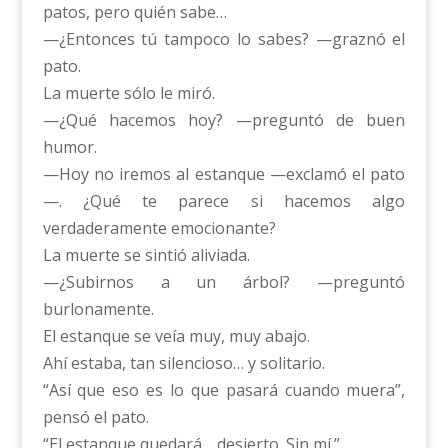
patos, pero quién sabe…
—¿Entonces tú tampoco lo sabes? —graznó el
pato.
La muerte sólo le miró.
—¿Qué hacemos hoy? —preguntó de buen
humor.
—Hoy no iremos al estanque —exclamó el pato
—. ¿Qué te parece si hacemos algo
verdaderamente emocionante?
La muerte se sintió aliviada.
—¿Subirnos a un árbol? —preguntó
burlonamente.
El estanque se veía muy, muy abajo.
Ahí estaba, tan silencioso… y solitario.
“Así que eso es lo que pasará cuando muera”,
pensó el pato.
“El estanque quedará… desierto. Sin mí.”