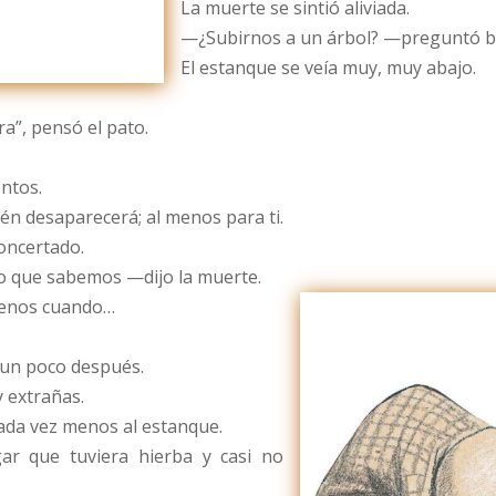
La muerte se sintió aliviada.
—¿Subirnos a un árbol? —preguntó 
El estanque se veía muy, muy abajo.
a”, pensó el pato.
entos.
n desaparecerá; al menos para ti.
oncertado.
 que sabemos —dijo la muerte.
menos cuando…
 un poco después.
 extrañas.
ada vez menos al estanque.
ar que tuviera hierba y casi no