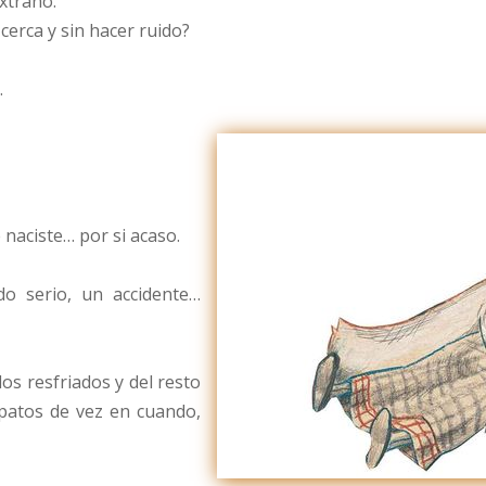
xtraño.
erca y sin hacer ruido?
.
 naciste… por si acaso.
do serio, un accidente…
los resfriados y del resto
patos de vez en cuando,