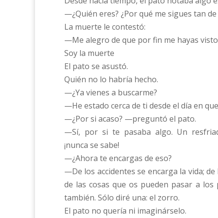
Desde hacía tiempo, el pato notaba algo e
—¿Quién eres? ¿Por qué me sigues tan de c
La muerte le contestó:
—Me alegro de que por fin me hayas visto
Soy la muerte
El pato se asustó.
Quién no lo habría hecho.
—¿Ya vienes a buscarme?
—He estado cerca de ti desde el día en que
—¿Por si acaso? —preguntó el pato.
—Sí, por si te pasaba algo. Un resfria
¡nunca se sabe!
—¿Ahora te encargas de eso?
—De los accidentes se encarga la vida; de 
de las cosas que os pueden pasar a los 
también. Sólo diré una: el zorro.
El pato no quería ni imaginárselo.