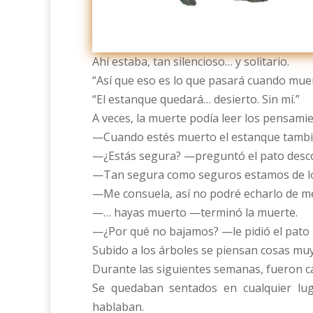
Ahí estaba, tan silencioso… y solitario.
“Así que eso es lo que pasará cuando muer
“El estanque quedará… desierto. Sin mí.”
A veces, la muerte podía leer los pensami
—Cuando estés muerto el estanque tambié
—¿Estás segura? —preguntó el pato desc
—Tan segura como seguros estamos de lo
—Me consuela, así no podré echarlo de 
—… hayas muerto —terminó la muerte.
—¿Por qué no bajamos? —le pidió el pato
Subido a los árboles se piensan cosas muy
Durante las siguientes semanas, fueron c
Se quedaban sentados en cualquier lug
hablaban.