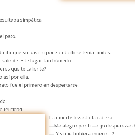
resultaba simpática;
l pato.
itir que su pasión por zambullirse tenía límites:
salir de este lugar tan húmedo.
res que te caliente?
 así por ella.
ato fue el primero en despertarse.
do:
felicidad.
La muerte levantó la cabeza:
—Me alegro por ti —dijo desperezánd
—¿Y si me hubiera muerto…?