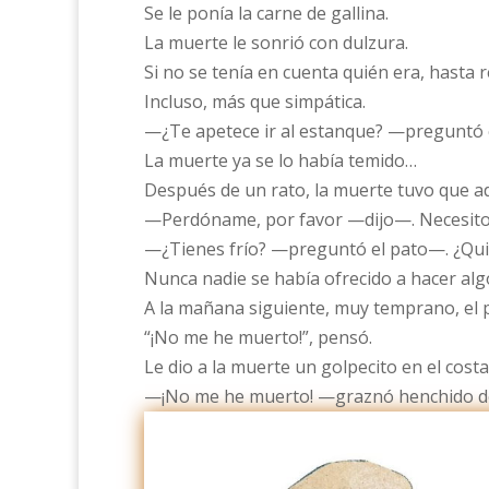
Se le ponía la carne de gallina.
La muerte le sonrió con dulzura.
Si no se tenía en cuenta quién era, hasta 
Incluso, más que simpática.
—¿Te apetece ir al estanque? —preguntó e
La muerte ya se lo había temido…
Después de un rato, la muerte tuvo que adm
—Perdóname, por favor —dijo—. Necesito 
—¿Tienes frío? —preguntó el pato—. ¿Quie
Nunca nadie se había ofrecido a hacer algo
A la mañana siguiente, muy temprano, el p
“¡No me he muerto!”, pensó.
Le dio a la muerte un golpecito en el costa
—¡No me he muerto! —graznó henchido de 